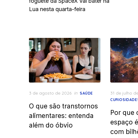
foguete da SpaceX vai bater na
Lua nesta quarta-feira
Posted
Posted
3 de agosto de 2026
in
31 de julho d
SAÚDE
on
on
CURIOSIDADE
O que são transtornos
Por que 
alimentares: entenda
espaço 
além do óbvio
com bilh