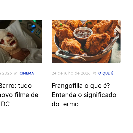
Posted
e 2026
in
24 de julho de 2026
in
CINEMA
O QUE É
on
Barro: tudo
Frangofilia o que é?
novo filme de
Entenda o significado
a DC
do termo