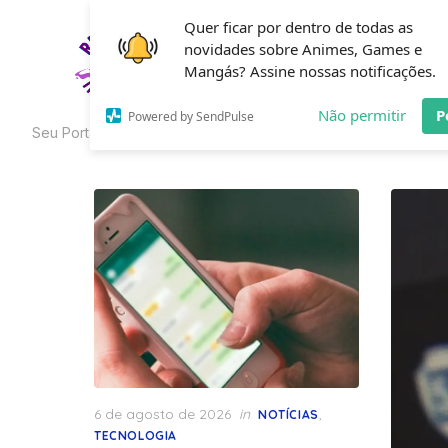
Skip
Quer ficar por dentro de todas as
to
novidades sobre Animes, Games e
HOME
C
the
Mangás? Assine nossas notificações.
content
Não permitir
P
Powered by SendPulse
Seu Portal de Curiosidades
Posted
6 de agosto de 2026
in
,
NOTÍCIAS
on
TECNOLOGIA