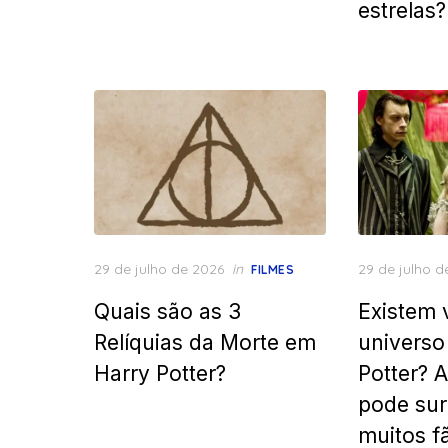
estrelas?
Posted
Posted
29 de julho de 2026
in
29 de julho d
FILMES
on
on
Quais são as 3
Existem 
Relíquias da Morte em
universo
Harry Potter?
Potter? 
pode sur
muitos f