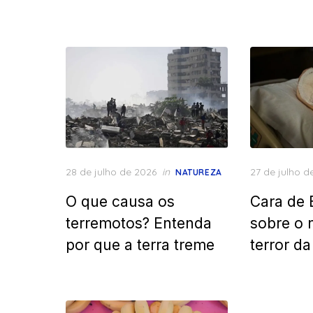
Posted
Posted
28 de julho de 2026
in
27 de julho d
NATUREZA
on
on
O que causa os
Cara de 
terremotos? Entenda
sobre o 
por que a terra treme
terror d