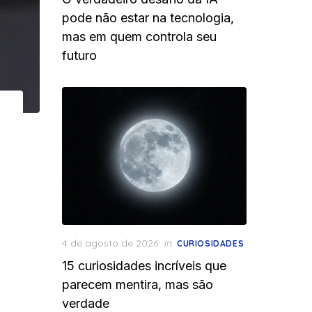
pode não estar na tecnologia,
mas em quem controla seu
futuro
Posted
4 de agosto de 2026
in
CURIOSIDADES
on
15 curiosidades incríveis que
parecem mentira, mas são
verdade