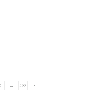
3
…
297
›