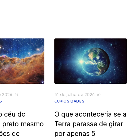
Posted
e 2026
in
31 de julho de 2026
in
on
S
CURIOSIDADES
o céu do
O que aconteceria se a
é preto mesmo
Terra parasse de girar
ões de
por apenas 5