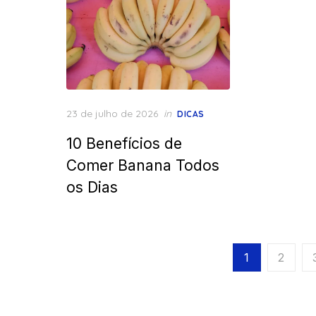
Posted
23 de julho de 2026
in
DICAS
on
10 Benefícios de
Comer Banana Todos
os Dias
Paginação
1
2
de