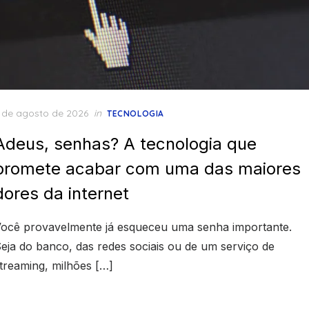
osted
 de agosto de 2026
in
TECNOLOGIA
n
Adeus, senhas? A tecnologia que
promete acabar com uma das maiores
dores da internet
ocê provavelmente já esqueceu uma senha importante.
eja do banco, das redes sociais ou de um serviço de
treaming, milhões […]