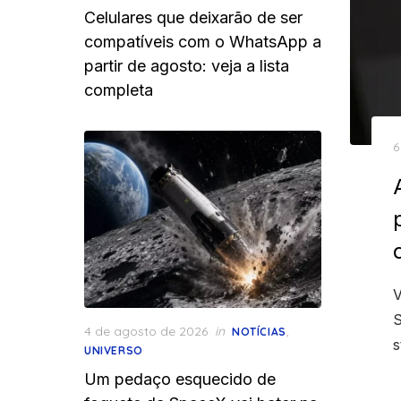
Celulares que deixarão de ser
compatíveis com o WhatsApp a
partir de agosto: veja a lista
completa
P
6
o
V
S
Posted
4 de agosto de 2026
in
,
NOTÍCIAS
s
on
UNIVERSO
Um pedaço esquecido de