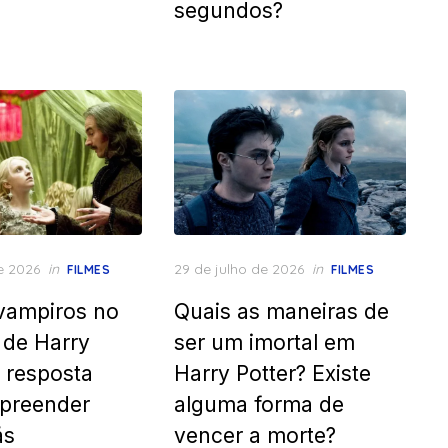
segundos?
Posted
e 2026
in
29 de julho de 2026
in
FILMES
FILMES
on
vampiros no
Quais as maneiras de
 de Harry
ser um imortal em
A resposta
Harry Potter? Existe
preender
alguma forma de
ãs
vencer a morte?