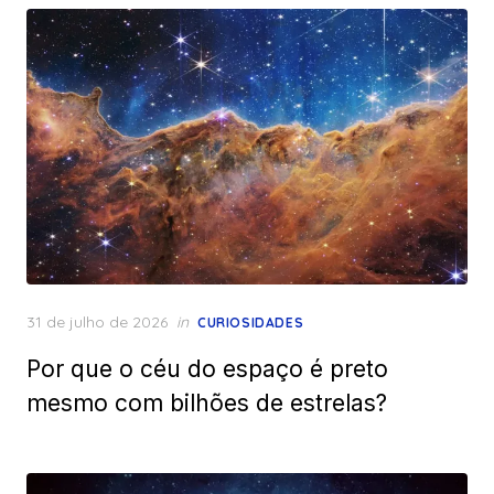
Posted
31 de julho de 2026
in
CURIOSIDADES
on
Por que o céu do espaço é preto
mesmo com bilhões de estrelas?