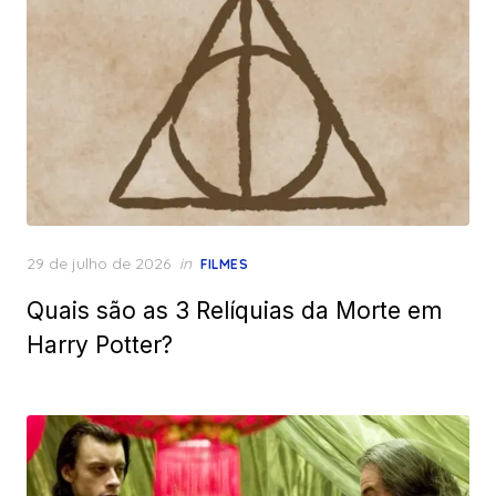
Posted
29 de julho de 2026
in
FILMES
on
Quais são as 3 Relíquias da Morte em
Harry Potter?