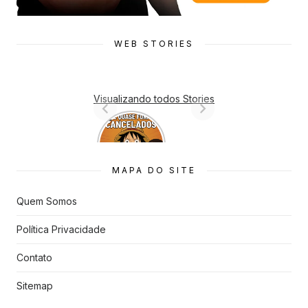
WEB STORIES
Visualizando todos Stories
7 Animes
que quase
Foram
Cancelado
MAPA DO SITE
s
Quem Somos
Política Privacidade
Contato
Sitemap