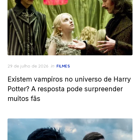
Posted
29 de julho de 2026
in
FILMES
on
Existem vampiros no universo de Harry
Potter? A resposta pode surpreender
muitos fãs