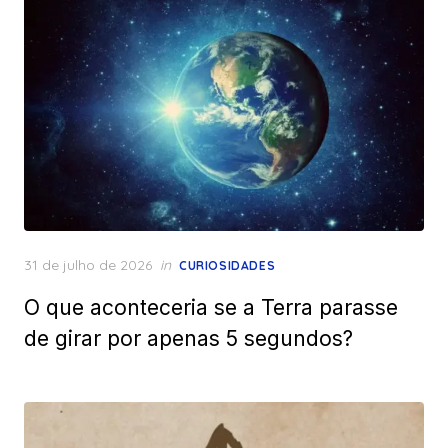
Posted
31 de julho de 2026
in
CURIOSIDADES
on
O que aconteceria se a Terra parasse
de girar por apenas 5 segundos?