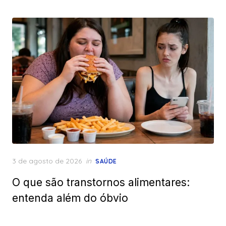
Posted
3 de agosto de 2026
in
SAÚDE
on
O que são transtornos alimentares:
entenda além do óbvio