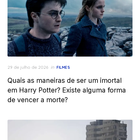
Posted
29 de julho de 2026
in
FILMES
on
Quais as maneiras de ser um imortal
em Harry Potter? Existe alguma forma
de vencer a morte?