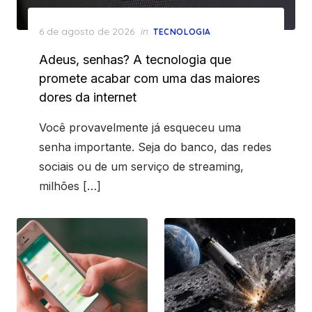
Posted
6 de agosto de 2026
in
TECNOLOGIA
on
Adeus, senhas? A tecnologia que
promete acabar com uma das maiores
dores da internet
Você provavelmente já esqueceu uma
senha importante. Seja do banco, das redes
sociais ou de um serviço de streaming,
milhões […]