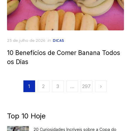
Posted
23 de julho de 2026
in
DICAS
on
10 Benefícios de Comer Banana Todos
os Dias
Paginação
1
2
3
…
297
›
de
posts
Top 10 Hoje
20 Curiosidades Incríveis sobre a Copa do