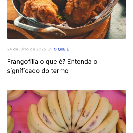
Posted
24 de julho de 2026
in
O QUE É
on
Frangofilia o que é? Entenda o
significado do termo