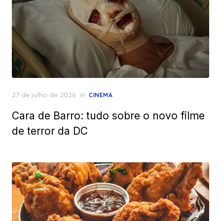
Posted
27 de julho de 2026
in
CINEMA
on
Cara de Barro: tudo sobre o novo filme
de terror da DC