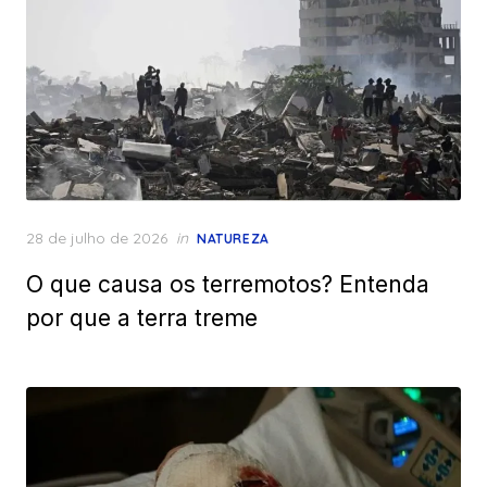
Posted
28 de julho de 2026
in
NATUREZA
on
O que causa os terremotos? Entenda
por que a terra treme