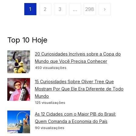
Paginação
1
2
3
…
298
›
de
posts
Top 10 Hoje
20 Curiosidades Incríveis sobre a Copa do
Mundo que Você Precisa Conhecer
450 visualizações
15 Curiosidades Sobre Oliver Tree Que
Mostram Por Que Ele Era Diferente de Todo
Mundo
125 visualizações
As 12 Cidades com o Maior PIB do Brasil:
Quem Comanda a Economia do País
90 visualizações