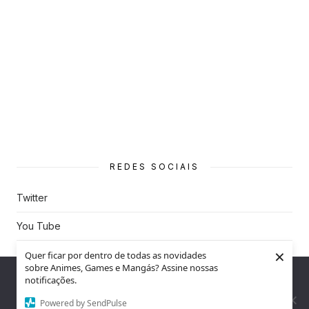
REDES SOCIAIS
Twitter
You Tube
×
Instagram
Quer ficar por dentro de todas as novidades
sobre Animes, Games e Mangás? Assine nossas
Nós utilizamos cookies para garantir que você tenha a melhor
notificações.
experiência em nosso site. Se você continua a usar este site,
assumimos que você está satisfeito.
Powered by SendPulse