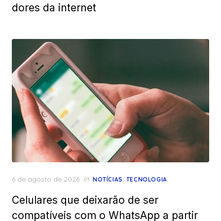
dores da internet
Posted
6 de agosto de 2026
in
,
NOTÍCIAS
TECNOLOGIA
on
Celulares que deixarão de ser
compatíveis com o WhatsApp a partir