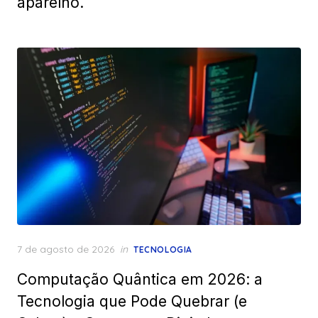
aparelho.
Posted
7 de agosto de 2026
in
TECNOLOGIA
on
Computação Quântica em 2026: a
Tecnologia que Pode Quebrar (e