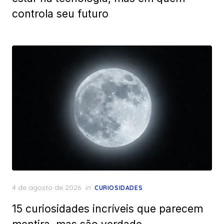
controla seu futuro
Posted
4 de agosto de 2026
in
CURIOSIDADES
on
15 curiosidades incríveis que parecem