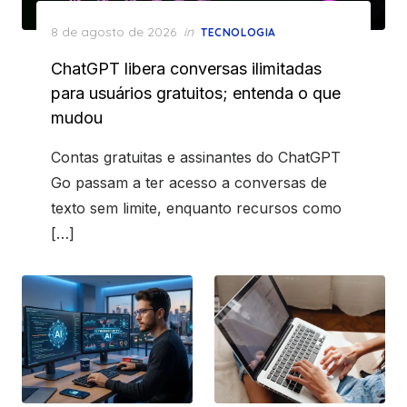
Posted
8 de agosto de 2026
in
TECNOLOGIA
on
ChatGPT libera conversas ilimitadas
para usuários gratuitos; entenda o que
mudou
Contas gratuitas e assinantes do ChatGPT
Go passam a ter acesso a conversas de
texto sem limite, enquanto recursos como
[…]