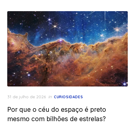
Posted
31 de julho de 2026
in
CURIOSIDADES
on
Por que o céu do espaço é preto
mesmo com bilhões de estrelas?