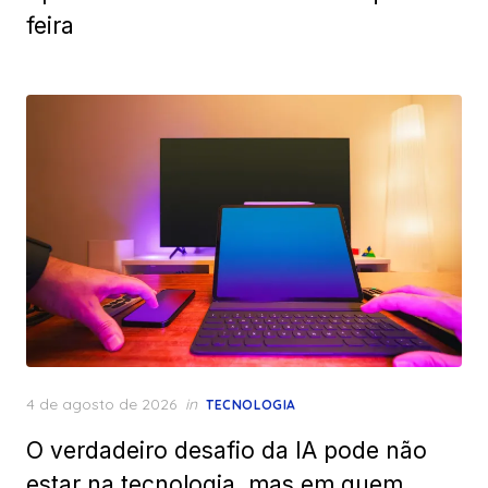
feira
Posted
4 de agosto de 2026
in
TECNOLOGIA
on
O verdadeiro desafio da IA pode não
estar na tecnologia, mas em quem