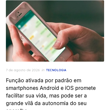
Posted
7 de agosto de 2026
in
TECNOLOGIA
on
Função ativada por padrão em
smartphones Android e iOS promete
facilitar sua vida, mas pode ser a
grande vilã da autonomia do seu