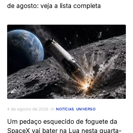
de agosto: veja a lista completa
Posted
4 de agosto de 2026
in
,
NOTÍCIAS
UNIVERSO
on
Um pedaço esquecido de foguete da
SpaceX vai bater na Lua nesta quarta-