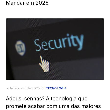
Mandar em 2026
Posted
6 de agosto de 2026
in
TECNOLOGIA
on
Adeus, senhas? A tecnologia que
promete acabar com uma das maiores