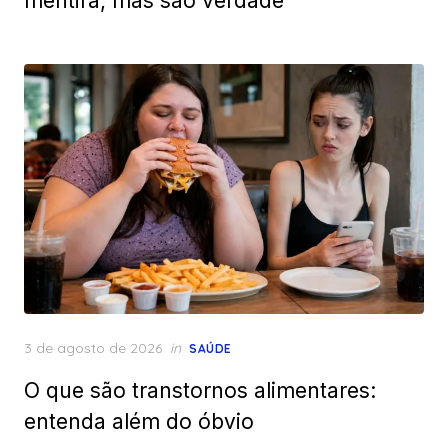
mentira, mas são verdade
Posted
3 de agosto de 2026
in
SAÚDE
on
O que são transtornos alimentares:
entenda além do óbvio