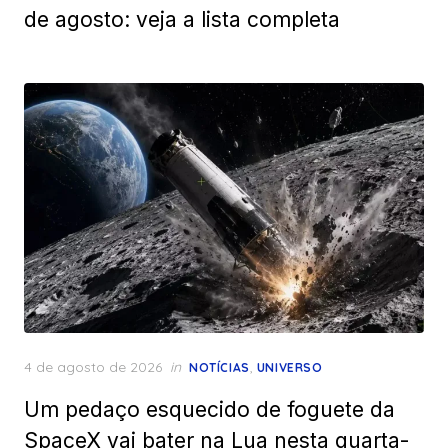
de agosto: veja a lista completa
Posted
4 de agosto de 2026
in
,
NOTÍCIAS
UNIVERSO
on
Um pedaço esquecido de foguete da
SpaceX vai bater na Lua nesta quarta-