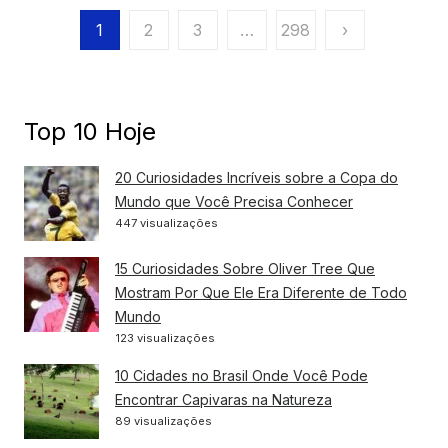
Paginação
1
2
3
…
298
›
de
posts
Top 10 Hoje
20 Curiosidades Incríveis sobre a Copa do
Mundo que Você Precisa Conhecer
447 visualizações
15 Curiosidades Sobre Oliver Tree Que
Mostram Por Que Ele Era Diferente de Todo
Mundo
123 visualizações
10 Cidades no Brasil Onde Você Pode
Encontrar Capivaras na Natureza
89 visualizações