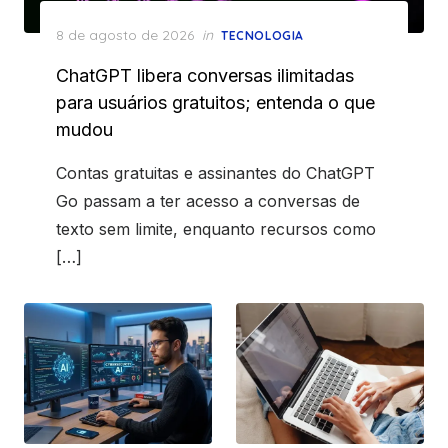
Posted
8 de agosto de 2026
in
TECNOLOGIA
on
ChatGPT libera conversas ilimitadas
para usuários gratuitos; entenda o que
mudou
Contas gratuitas e assinantes do ChatGPT
Go passam a ter acesso a conversas de
texto sem limite, enquanto recursos como
[…]