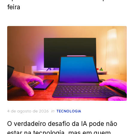
feira
Posted
4 de agosto de 2026
in
TECNOLOGIA
on
O verdadeiro desafio da IA pode não
estar na tecnologia, mas em quem