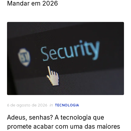
Mandar em 2026
Posted
6 de agosto de 2026
in
TECNOLOGIA
on
Adeus, senhas? A tecnologia que
promete acabar com uma das maiores