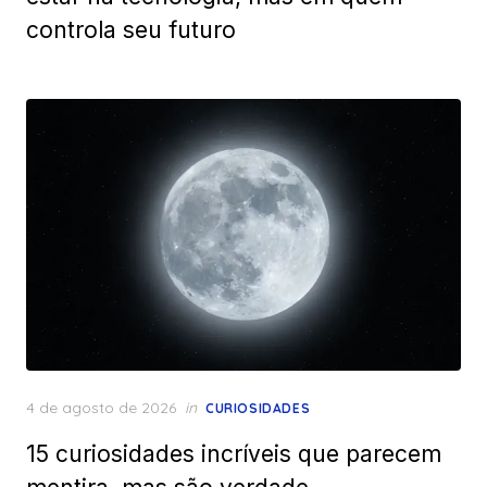
controla seu futuro
Posted
4 de agosto de 2026
in
CURIOSIDADES
on
15 curiosidades incríveis que parecem