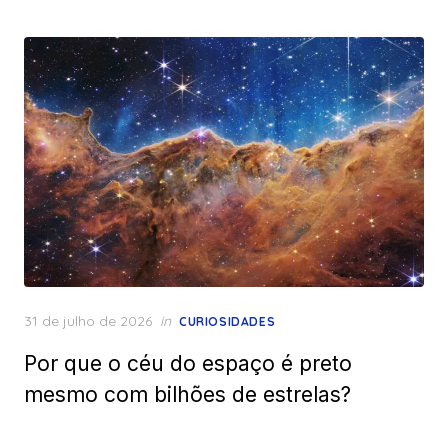
Posted
31 de julho de 2026
in
CURIOSIDADES
on
Por que o céu do espaço é preto
mesmo com bilhões de estrelas?