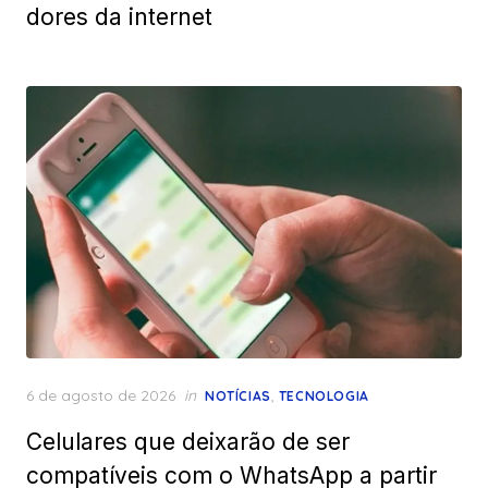
dores da internet
Posted
6 de agosto de 2026
in
,
NOTÍCIAS
TECNOLOGIA
on
Celulares que deixarão de ser
compatíveis com o WhatsApp a partir