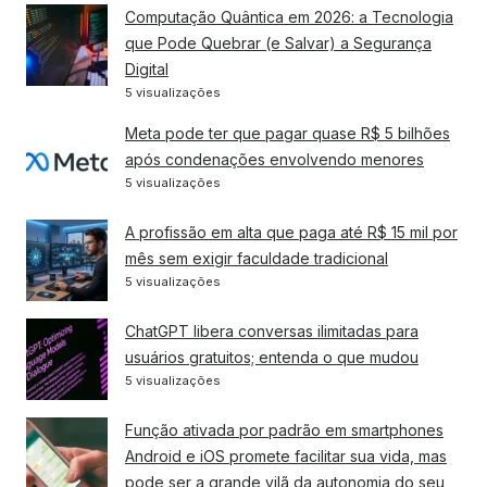
Computação Quântica em 2026: a Tecnologia
que Pode Quebrar (e Salvar) a Segurança
Digital
5 visualizações
Meta pode ter que pagar quase R$ 5 bilhões
após condenações envolvendo menores
5 visualizações
A profissão em alta que paga até R$ 15 mil por
mês sem exigir faculdade tradicional
5 visualizações
ChatGPT libera conversas ilimitadas para
usuários gratuitos; entenda o que mudou
5 visualizações
Função ativada por padrão em smartphones
Android e iOS promete facilitar sua vida, mas
pode ser a grande vilã da autonomia do seu