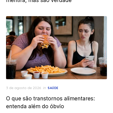
mentira, mas são verdade
Posted
3 de agosto de 2026
in
SAÚDE
on
O que são transtornos alimentares:
entenda além do óbvio