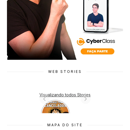
WEB STORIES
Visualizando todos Stories
7 Animes
que quase
Foram
Cancelado
MAPA DO SITE
s