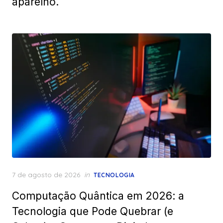
aparelho.
Posted
7 de agosto de 2026
in
TECNOLOGIA
on
Computação Quântica em 2026: a
Tecnologia que Pode Quebrar (e