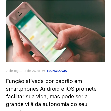
Posted
7 de agosto de 2026
in
TECNOLOGIA
on
Função ativada por padrão em
smartphones Android e iOS promete
facilitar sua vida, mas pode ser a
grande vilã da autonomia do seu