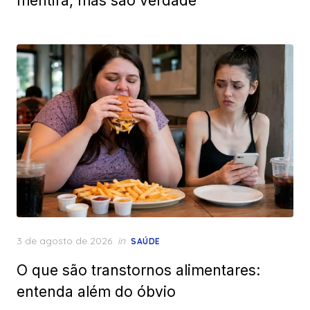
mentira, mas são verdade
Posted
3 de agosto de 2026
in
SAÚDE
on
O que são transtornos alimentares:
entenda além do óbvio