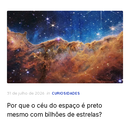
Posted
31 de julho de 2026
in
CURIOSIDADES
on
Por que o céu do espaço é preto
mesmo com bilhões de estrelas?