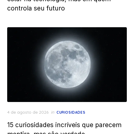
controla seu futuro
Posted
4 de agosto de 2026
in
CURIOSIDADES
on
15 curiosidades incríveis que parecem