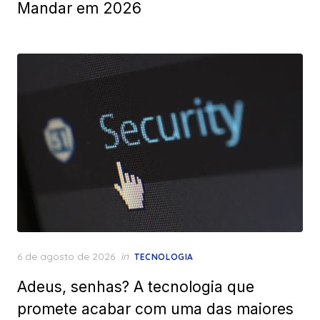
Mandar em 2026
Posted
6 de agosto de 2026
in
TECNOLOGIA
on
Adeus, senhas? A tecnologia que
promete acabar com uma das maiores