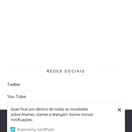
REDES SOCIAIS
Twitter
You Tube
×
Instagram
Quer ficar por dentro de todas as novidades
sobre Animes, Games e Mangás? Assine nossas
Nós utilizamos cookies para garantir que você tenha a melhor
notificações.
experiência em nosso site. Se você continua a usar este site,
assumimos que você está satisfeito.
Powered by SendPulse