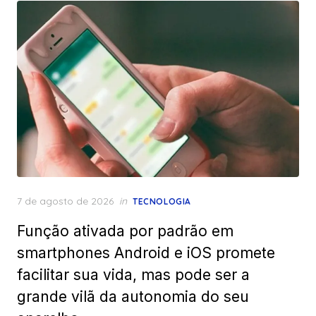
Posted
7 de agosto de 2026
in
TECNOLOGIA
on
Função ativada por padrão em
smartphones Android e iOS promete
facilitar sua vida, mas pode ser a
grande vilã da autonomia do seu