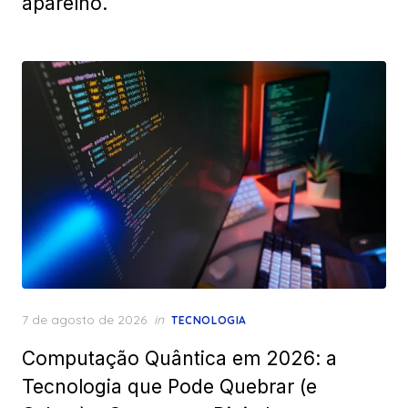
aparelho.
Posted
7 de agosto de 2026
in
TECNOLOGIA
on
Computação Quântica em 2026: a
Tecnologia que Pode Quebrar (e