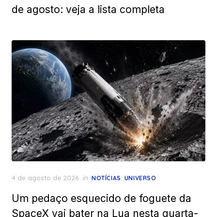
de agosto: veja a lista completa
Posted
4 de agosto de 2026
in
,
NOTÍCIAS
UNIVERSO
on
Um pedaço esquecido de foguete da
SpaceX vai bater na Lua nesta quarta-