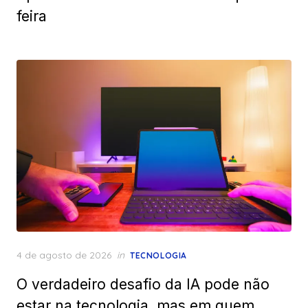
feira
Posted
4 de agosto de 2026
in
TECNOLOGIA
on
O verdadeiro desafio da IA pode não
estar na tecnologia, mas em quem