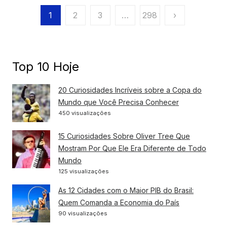
Paginação
1
2
3
…
298
›
de
posts
Top 10 Hoje
20 Curiosidades Incríveis sobre a Copa do
Mundo que Você Precisa Conhecer
450 visualizações
15 Curiosidades Sobre Oliver Tree Que
Mostram Por Que Ele Era Diferente de Todo
Mundo
125 visualizações
As 12 Cidades com o Maior PIB do Brasil:
Quem Comanda a Economia do País
90 visualizações