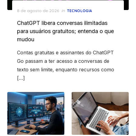
Posted
8 de agosto de 2026
in
TECNOLOGIA
on
ChatGPT libera conversas ilimitadas
para usuários gratuitos; entenda o que
mudou
Contas gratuitas e assinantes do ChatGPT
Go passam a ter acesso a conversas de
texto sem limite, enquanto recursos como
[…]