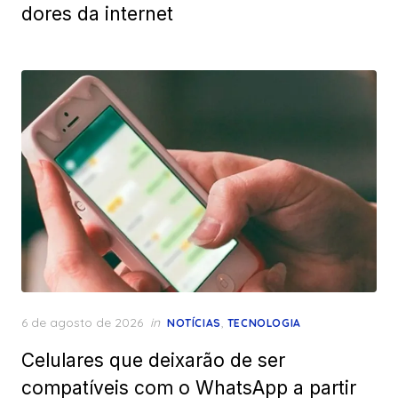
dores da internet
Posted
6 de agosto de 2026
in
,
NOTÍCIAS
TECNOLOGIA
on
Celulares que deixarão de ser
compatíveis com o WhatsApp a partir