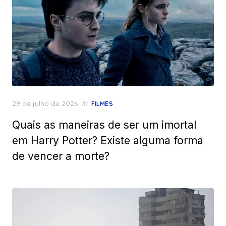
Posted
29 de julho de 2026
in
FILMES
on
Quais as maneiras de ser um imortal
em Harry Potter? Existe alguma forma
de vencer a morte?