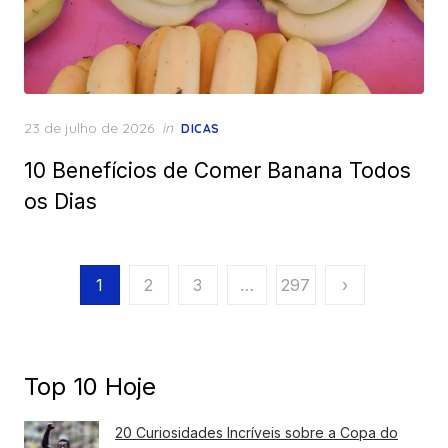
Posted
23 de julho de 2026
in
DICAS
on
10 Benefícios de Comer Banana Todos
os Dias
Paginação
1
2
3
…
297
›
de
posts
Top 10 Hoje
20 Curiosidades Incríveis sobre a Copa do