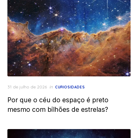
Posted
31 de julho de 2026
in
CURIOSIDADES
on
Por que o céu do espaço é preto
mesmo com bilhões de estrelas?