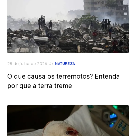
Posted
28 de julho de 2026
in
NATUREZA
on
O que causa os terremotos? Entenda
por que a terra treme