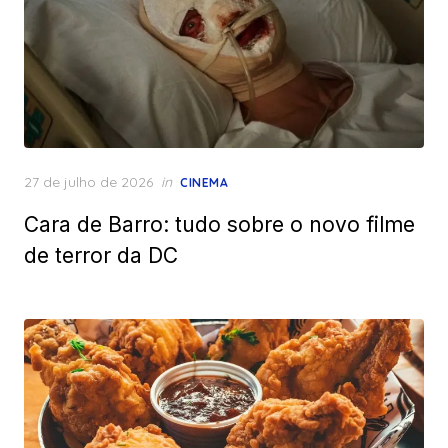
Posted
27 de julho de 2026
in
CINEMA
on
Cara de Barro: tudo sobre o novo filme
de terror da DC