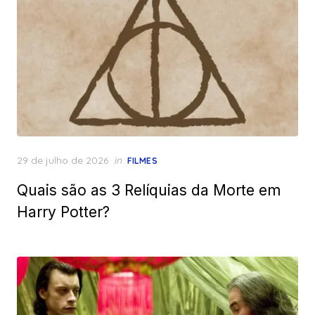
Posted
29 de julho de 2026
in
FILMES
on
Quais são as 3 Relíquias da Morte em
Harry Potter?