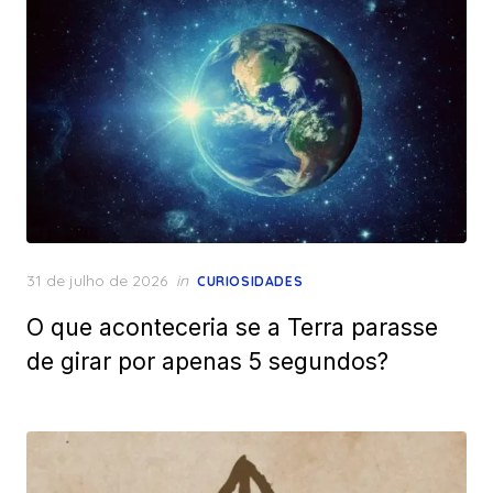
Posted
31 de julho de 2026
in
CURIOSIDADES
on
O que aconteceria se a Terra parasse
de girar por apenas 5 segundos?