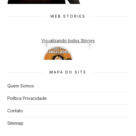
WEB STORIES
Visualizando todos Stories
7 Animes
que quase
Foram
Cancelado
MAPA DO SITE
s
Quem Somos
Política Privacidade
Contato
Sitemap