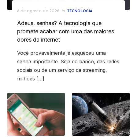
Posted
6 de agosto de 2026
in
TECNOLOGIA
on
Adeus, senhas? A tecnologia que
promete acabar com uma das maiores
dores da internet
Você provavelmente já esqueceu uma
senha importante. Seja do banco, das redes
sociais ou de um serviço de streaming,
milhões […]