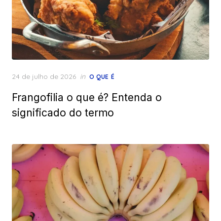
Posted
24 de julho de 2026
in
O QUE É
on
Frangofilia o que é? Entenda o
significado do termo