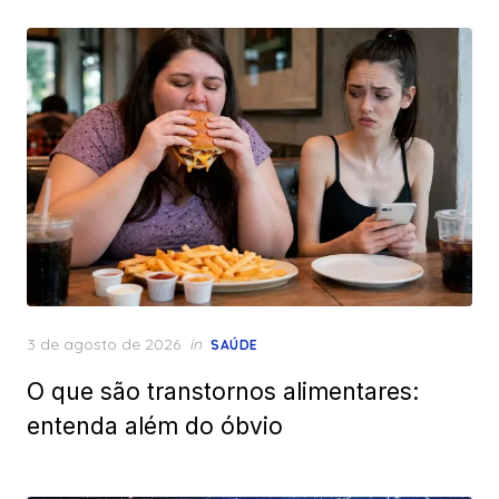
Posted
3 de agosto de 2026
in
SAÚDE
on
O que são transtornos alimentares:
entenda além do óbvio