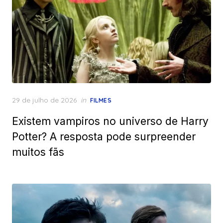
Posted
29 de julho de 2026
in
FILMES
on
Existem vampiros no universo de Harry
Potter? A resposta pode surpreender
muitos fãs