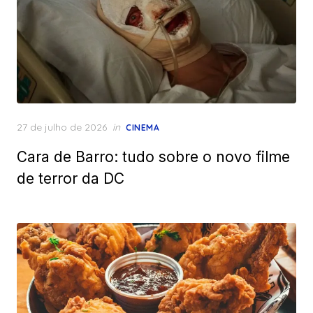
Posted
27 de julho de 2026
in
CINEMA
on
Cara de Barro: tudo sobre o novo filme
de terror da DC