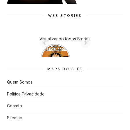
WEB STORIES
Visualizando todos Stories
7 Animes
que quase
Foram
Cancelado
MAPA DO SITE
s
Quem Somos
Política Privacidade
Contato
Sitemap