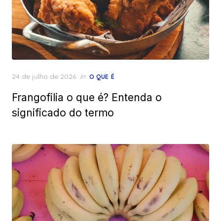
Posted
24 de julho de 2026
in
O QUE É
on
Frangofilia o que é? Entenda o
significado do termo