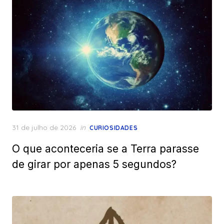
Posted
31 de julho de 2026
in
CURIOSIDADES
on
O que aconteceria se a Terra parasse
de girar por apenas 5 segundos?