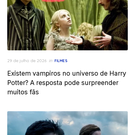
Posted
29 de julho de 2026
in
FILMES
on
Existem vampiros no universo de Harry
Potter? A resposta pode surpreender
muitos fãs