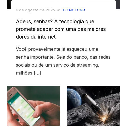
Posted
6 de agosto de 2026
in
TECNOLOGIA
on
Adeus, senhas? A tecnologia que
promete acabar com uma das maiores
dores da internet
Você provavelmente já esqueceu uma
senha importante. Seja do banco, das redes
sociais ou de um serviço de streaming,
milhões […]