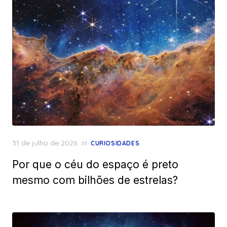
Posted
31 de julho de 2026
in
CURIOSIDADES
on
Por que o céu do espaço é preto
mesmo com bilhões de estrelas?