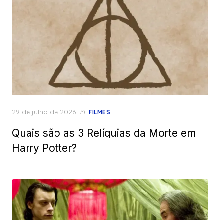
Posted
29 de julho de 2026
in
FILMES
on
Quais são as 3 Relíquias da Morte em
Harry Potter?