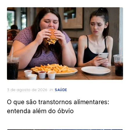
Posted
3 de agosto de 2026
in
SAÚDE
on
O que são transtornos alimentares:
entenda além do óbvio