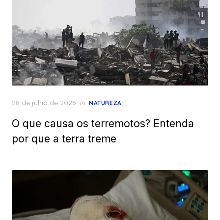
Posted
28 de julho de 2026
in
NATUREZA
on
O que causa os terremotos? Entenda
por que a terra treme