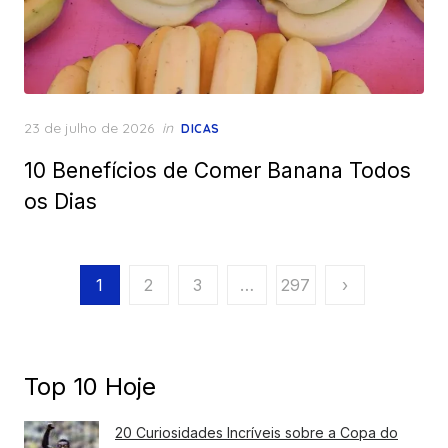
Posted
23 de julho de 2026
in
DICAS
on
10 Benefícios de Comer Banana Todos
os Dias
Paginação
1
2
3
…
297
›
de
posts
Top 10 Hoje
20 Curiosidades Incríveis sobre a Copa do