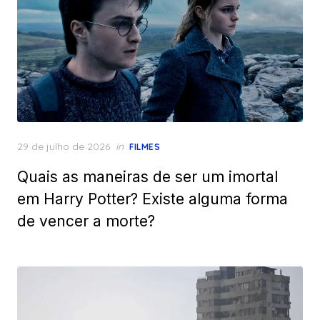
Posted
29 de julho de 2026
in
FILMES
on
Quais as maneiras de ser um imortal
em Harry Potter? Existe alguma forma
de vencer a morte?