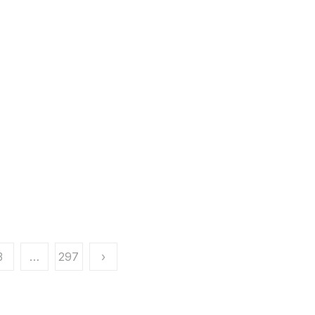
3
…
297
›