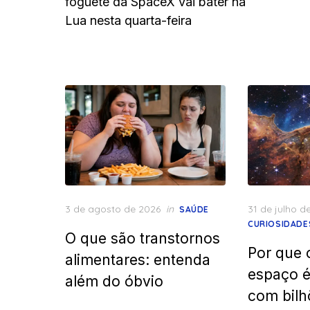
foguete da SpaceX vai bater na
Lua nesta quarta-feira
Posted
Posted
3 de agosto de 2026
in
31 de julho d
SAÚDE
on
on
CURIOSIDADE
O que são transtornos
Por que 
alimentares: entenda
espaço 
além do óbvio
com bilh