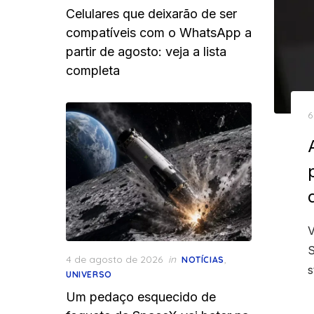
Celulares que deixarão de ser
compatíveis com o WhatsApp a
partir de agosto: veja a lista
completa
P
6
o
V
S
Posted
4 de agosto de 2026
in
,
NOTÍCIAS
s
on
UNIVERSO
Um pedaço esquecido de