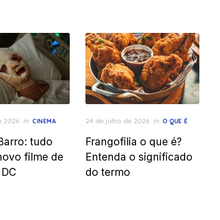
Posted
e 2026
in
24 de julho de 2026
in
CINEMA
O QUE É
on
Barro: tudo
Frangofilia o que é?
novo filme de
Entenda o significado
a DC
do termo