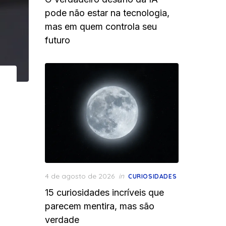
pode não estar na tecnologia,
mas em quem controla seu
futuro
Posted
4 de agosto de 2026
in
CURIOSIDADES
on
15 curiosidades incríveis que
parecem mentira, mas são
verdade