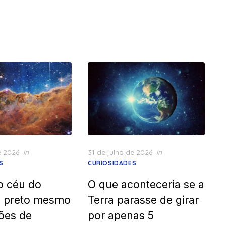
Posted
e 2026
in
31 de julho de 2026
in
on
S
CURIOSIDADES
o céu do
O que aconteceria se a
é preto mesmo
Terra parasse de girar
ões de
por apenas 5