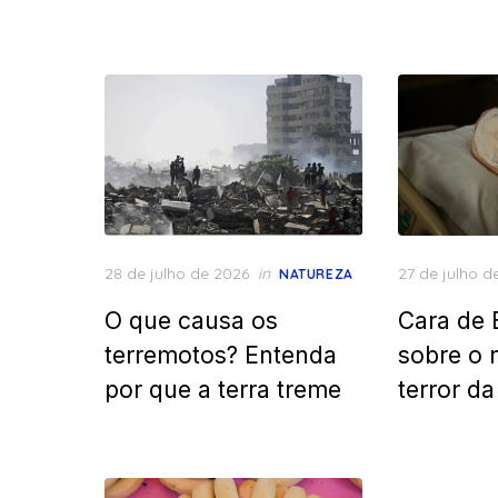
Posted
Posted
28 de julho de 2026
in
27 de julho d
NATUREZA
on
on
O que causa os
Cara de 
terremotos? Entenda
sobre o 
por que a terra treme
terror d