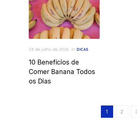
Posted
23 de julho de 2026
in
DICAS
on
10 Benefícios de
Comer Banana Todos
os Dias
Paginação
1
2
de