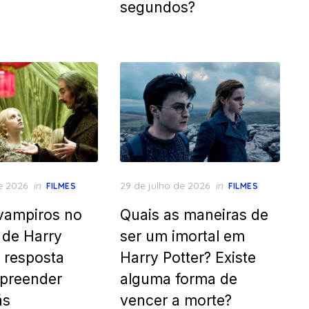
segundos?
Posted
e 2026
in
29 de julho de 2026
in
FILMES
FILMES
on
vampiros no
Quais as maneiras de
 de Harry
ser um imortal em
A resposta
Harry Potter? Existe
preender
alguma forma de
ãs
vencer a morte?