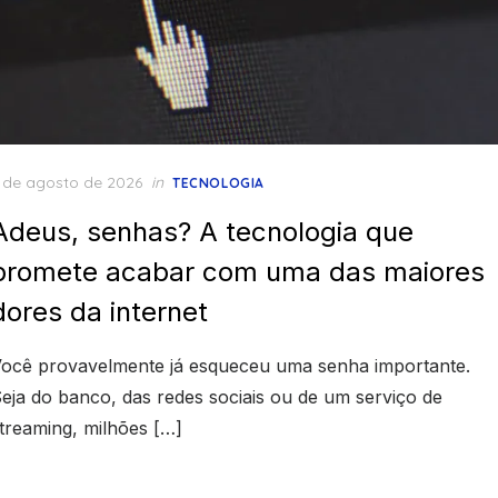
osted
 de agosto de 2026
in
TECNOLOGIA
n
Adeus, senhas? A tecnologia que
promete acabar com uma das maiores
dores da internet
ocê provavelmente já esqueceu uma senha importante.
eja do banco, das redes sociais ou de um serviço de
treaming, milhões […]