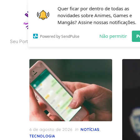
Skip
Quer ficar por dentro de todas as
to
novidades sobre Animes, Games e
HOME
C
the
Mangás? Assine nossas notificações.
content
Não permitir
P
Powered by SendPulse
Seu Portal de Curiosidades
Posted
6 de agosto de 2026
in
,
NOTÍCIAS
on
TECNOLOGIA