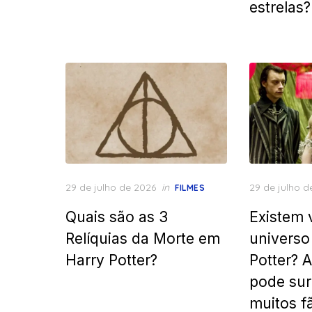
estrelas?
Posted
Posted
29 de julho de 2026
in
29 de julho d
FILMES
on
on
Quais são as 3
Existem 
Relíquias da Morte em
universo
Harry Potter?
Potter? 
pode sur
muitos f