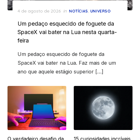
Posted
4 de agosto de 2026
in
,
NOTÍCIAS
UNIVERSO
on
Um pedaço esquecido de foguete da
SpaceX vai bater na Lua nesta quarta-
feira
Um pedaço esquecido de foguete da
SpaceX vai bater na Lua. Faz mais de um
ano que aquele estágio superior […]
O verdadeiro desafio da
15 curiosidades incríveis