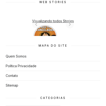
WEB STORIES
Visualizando todos Stories
7 Animes
que quase
Foram
Cancelado
MAPA DO SITE
s
Quem Somos
Política Privacidade
Contato
Sitemap
CATEGORIAS