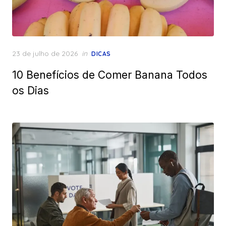
Posted
23 de julho de 2026
in
DICAS
on
10 Benefícios de Comer Banana Todos
os Dias