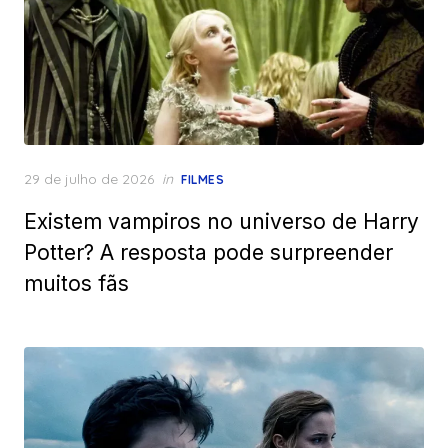
Posted
29 de julho de 2026
in
FILMES
on
Existem vampiros no universo de Harry
Potter? A resposta pode surpreender
muitos fãs