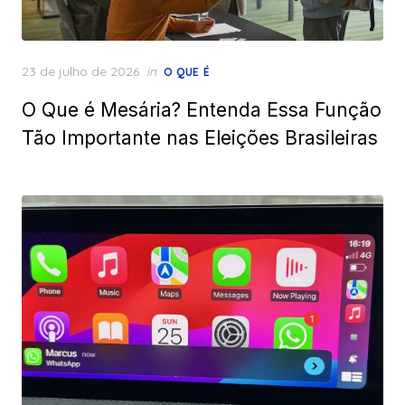
Posted
23 de julho de 2026
in
O QUE É
on
O Que é Mesária? Entenda Essa Função
Tão Importante nas Eleições Brasileiras