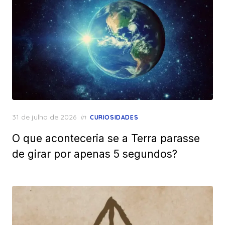
Posted
31 de julho de 2026
in
CURIOSIDADES
on
O que aconteceria se a Terra parasse
de girar por apenas 5 segundos?