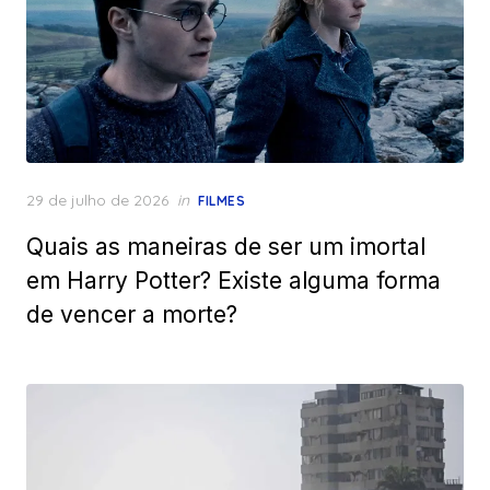
Posted
29 de julho de 2026
in
FILMES
on
Quais as maneiras de ser um imortal
em Harry Potter? Existe alguma forma
de vencer a morte?