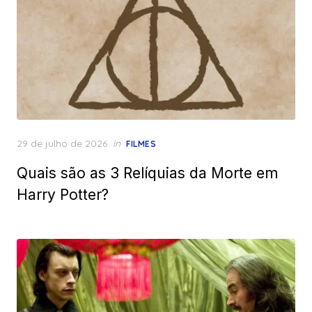
Posted
29 de julho de 2026
in
FILMES
on
Quais são as 3 Relíquias da Morte em
Harry Potter?