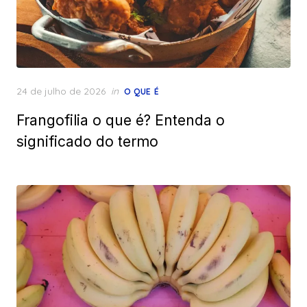
Posted
24 de julho de 2026
in
O QUE É
on
Frangofilia o que é? Entenda o
significado do termo