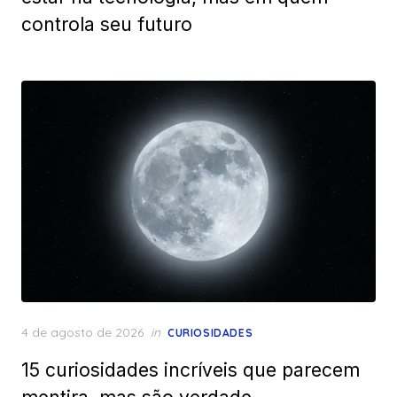
controla seu futuro
Posted
4 de agosto de 2026
in
CURIOSIDADES
on
15 curiosidades incríveis que parecem