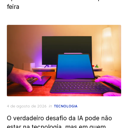
feira
Posted
4 de agosto de 2026
in
TECNOLOGIA
on
O verdadeiro desafio da IA pode não
estar na tecnologia, mas em quem