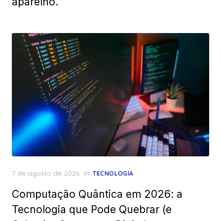
aparelho.
Posted
7 de agosto de 2026
in
TECNOLOGIA
on
Computação Quântica em 2026: a
Tecnologia que Pode Quebrar (e