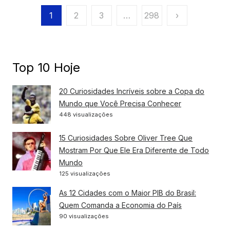
Paginação
1
2
3
…
298
›
de
posts
Top 10 Hoje
20 Curiosidades Incríveis sobre a Copa do
Mundo que Você Precisa Conhecer
448 visualizações
15 Curiosidades Sobre Oliver Tree Que
Mostram Por Que Ele Era Diferente de Todo
Mundo
125 visualizações
As 12 Cidades com o Maior PIB do Brasil:
Quem Comanda a Economia do País
90 visualizações