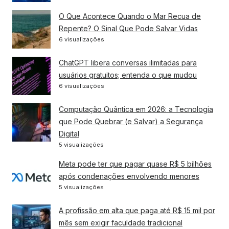
O Que Acontece Quando o Mar Recua de
Repente? O Sinal Que Pode Salvar Vidas
6 visualizações
ChatGPT libera conversas ilimitadas para
usuários gratuitos; entenda o que mudou
6 visualizações
Computação Quântica em 2026: a Tecnologia
que Pode Quebrar (e Salvar) a Segurança
Digital
5 visualizações
Meta pode ter que pagar quase R$ 5 bilhões
após condenações envolvendo menores
5 visualizações
A profissão em alta que paga até R$ 15 mil por
mês sem exigir faculdade tradicional