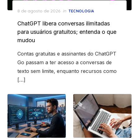
Posted
8 de agosto de 2026
in
TECNOLOGIA
on
ChatGPT libera conversas ilimitadas
para usuários gratuitos; entenda o que
mudou
Contas gratuitas e assinantes do ChatGPT
Go passam a ter acesso a conversas de
texto sem limite, enquanto recursos como
[…]