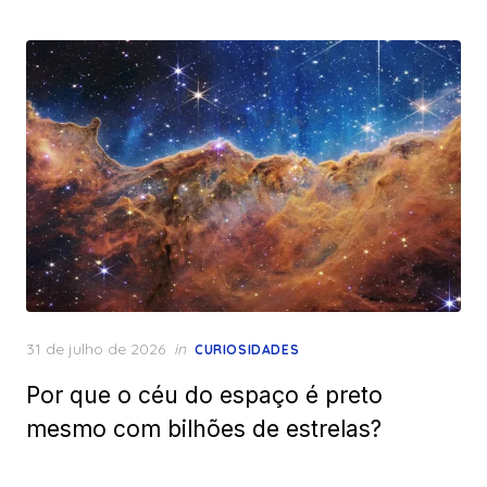
Posted
31 de julho de 2026
in
CURIOSIDADES
on
Por que o céu do espaço é preto
mesmo com bilhões de estrelas?