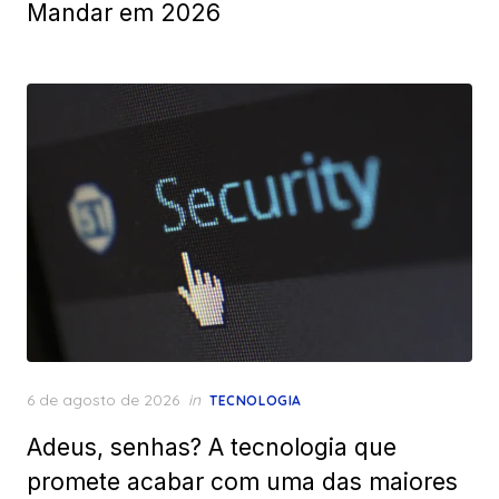
Mandar em 2026
Posted
6 de agosto de 2026
in
TECNOLOGIA
on
Adeus, senhas? A tecnologia que
promete acabar com uma das maiores