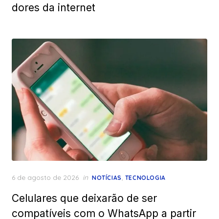
dores da internet
Posted
6 de agosto de 2026
in
,
NOTÍCIAS
TECNOLOGIA
on
Celulares que deixarão de ser
compatíveis com o WhatsApp a partir