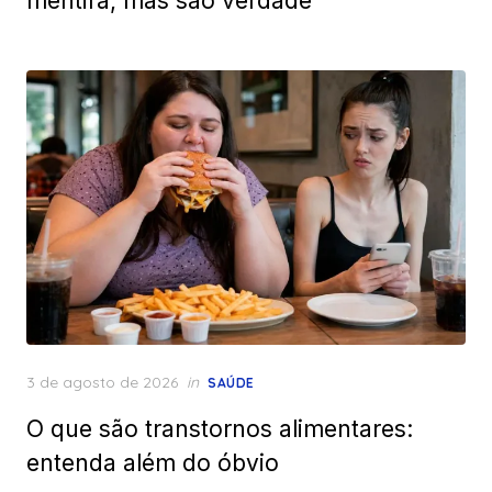
mentira, mas são verdade
Posted
3 de agosto de 2026
in
SAÚDE
on
O que são transtornos alimentares:
entenda além do óbvio