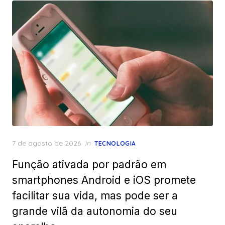
Posted
7 de agosto de 2026
in
TECNOLOGIA
on
Função ativada por padrão em
smartphones Android e iOS promete
facilitar sua vida, mas pode ser a
grande vilã da autonomia do seu