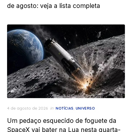
de agosto: veja a lista completa
Posted
4 de agosto de 2026
in
,
NOTÍCIAS
UNIVERSO
on
Um pedaço esquecido de foguete da
SpaceX vai bater na Lua nesta quarta-