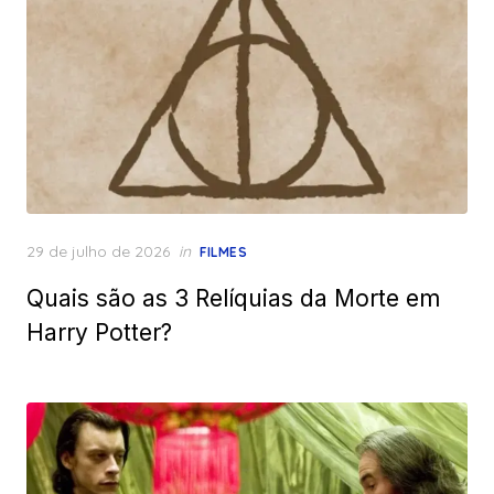
Posted
29 de julho de 2026
in
FILMES
on
Quais são as 3 Relíquias da Morte em
Harry Potter?