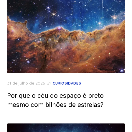
Posted
31 de julho de 2026
in
CURIOSIDADES
on
Por que o céu do espaço é preto
mesmo com bilhões de estrelas?