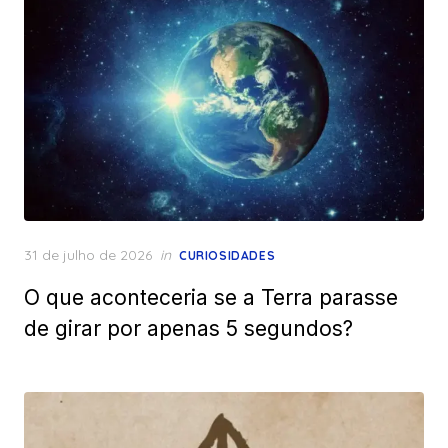
Posted
31 de julho de 2026
in
CURIOSIDADES
on
O que aconteceria se a Terra parasse
de girar por apenas 5 segundos?