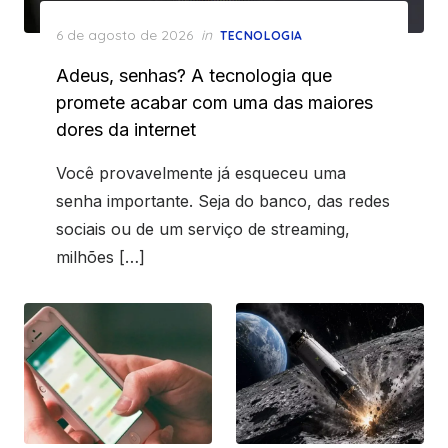
Posted
6 de agosto de 2026
in
TECNOLOGIA
on
Adeus, senhas? A tecnologia que
promete acabar com uma das maiores
dores da internet
Você provavelmente já esqueceu uma
senha importante. Seja do banco, das redes
sociais ou de um serviço de streaming,
milhões […]