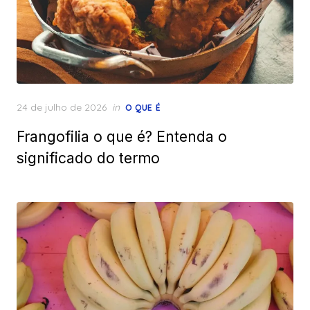
Posted
24 de julho de 2026
in
O QUE É
on
Frangofilia o que é? Entenda o
significado do termo