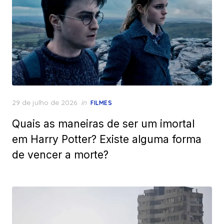
Posted
29 de julho de 2026
in
FILMES
on
Quais as maneiras de ser um imortal
em Harry Potter? Existe alguma forma
de vencer a morte?