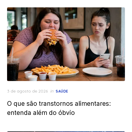
Posted
3 de agosto de 2026
in
SAÚDE
on
O que são transtornos alimentares:
entenda além do óbvio