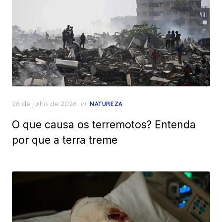
Posted
28 de julho de 2026
in
NATUREZA
on
O que causa os terremotos? Entenda
por que a terra treme