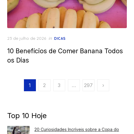
Posted
23 de julho de 2026
in
DICAS
on
10 Benefícios de Comer Banana Todos
os Dias
Paginação
1
2
3
…
297
›
de
posts
Top 10 Hoje
20 Curiosidades Incríveis sobre a Copa do