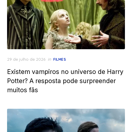
Posted
29 de julho de 2026
in
FILMES
on
Existem vampiros no universo de Harry
Potter? A resposta pode surpreender
muitos fãs