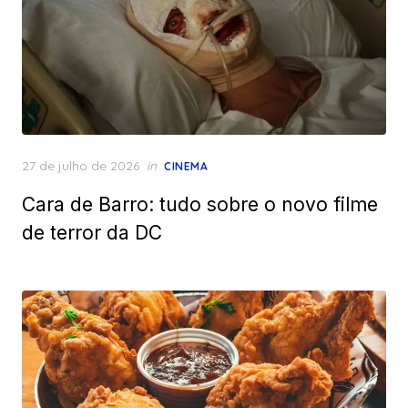
Posted
27 de julho de 2026
in
CINEMA
on
Cara de Barro: tudo sobre o novo filme
de terror da DC