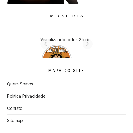
WEB STORIES
Visualizando todos Stories
7 Animes
que quase
Foram
Cancelado
MAPA DO SITE
s
Quem Somos
Política Privacidade
Contato
Sitemap