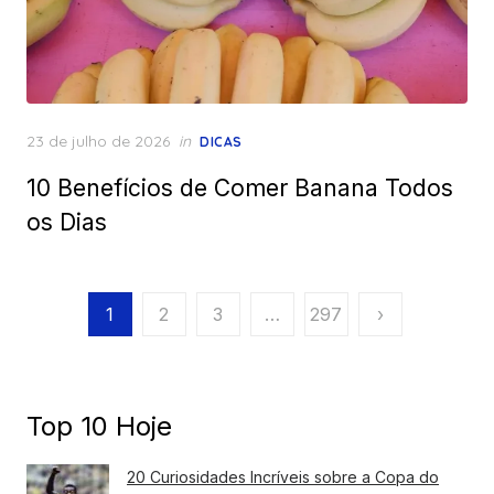
Posted
23 de julho de 2026
in
DICAS
on
10 Benefícios de Comer Banana Todos
os Dias
Paginação
1
2
3
…
297
›
de
posts
Top 10 Hoje
20 Curiosidades Incríveis sobre a Copa do