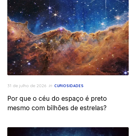
Posted
31 de julho de 2026
in
CURIOSIDADES
on
Por que o céu do espaço é preto
mesmo com bilhões de estrelas?