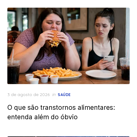
Posted
3 de agosto de 2026
in
SAÚDE
on
O que são transtornos alimentares:
entenda além do óbvio