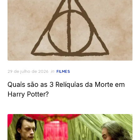
Posted
29 de julho de 2026
in
FILMES
on
Quais são as 3 Relíquias da Morte em
Harry Potter?