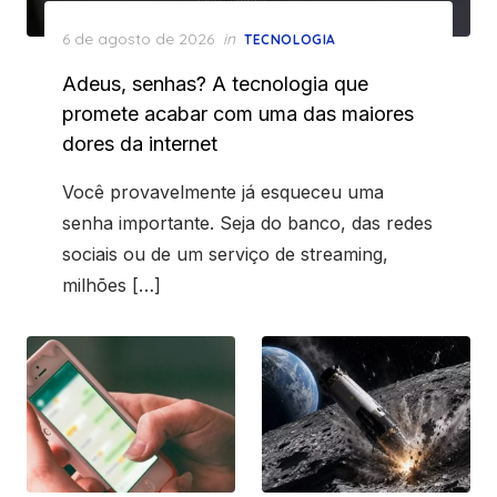
Posted
6 de agosto de 2026
in
TECNOLOGIA
on
Adeus, senhas? A tecnologia que
promete acabar com uma das maiores
dores da internet
Você provavelmente já esqueceu uma
senha importante. Seja do banco, das redes
sociais ou de um serviço de streaming,
milhões […]