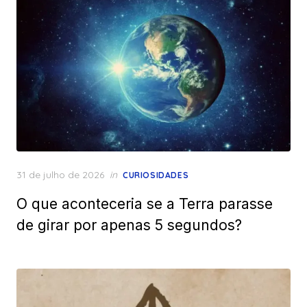
Posted
31 de julho de 2026
in
CURIOSIDADES
on
O que aconteceria se a Terra parasse
de girar por apenas 5 segundos?