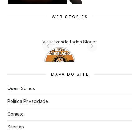
WEB STORIES
Visualizando todos Stories
7 Animes
que quase
Foram
Cancelado
MAPA DO SITE
s
Quem Somos
Política Privacidade
Contato
Sitemap