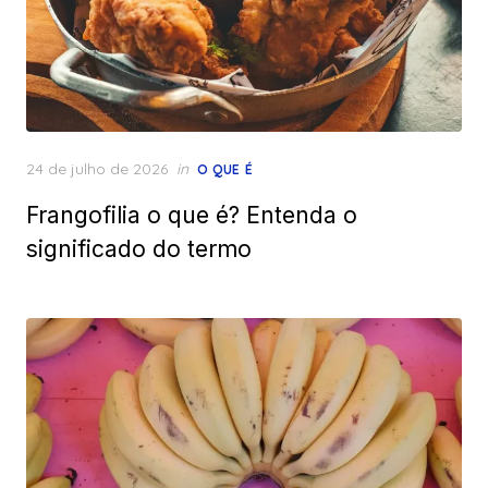
Posted
24 de julho de 2026
in
O QUE É
on
Frangofilia o que é? Entenda o
significado do termo