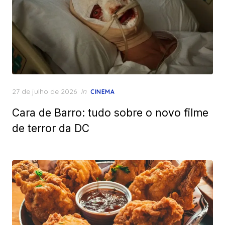
Posted
27 de julho de 2026
in
CINEMA
on
Cara de Barro: tudo sobre o novo filme
de terror da DC