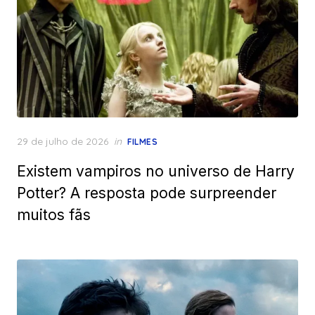
Posted
29 de julho de 2026
in
FILMES
on
Existem vampiros no universo de Harry
Potter? A resposta pode surpreender
muitos fãs