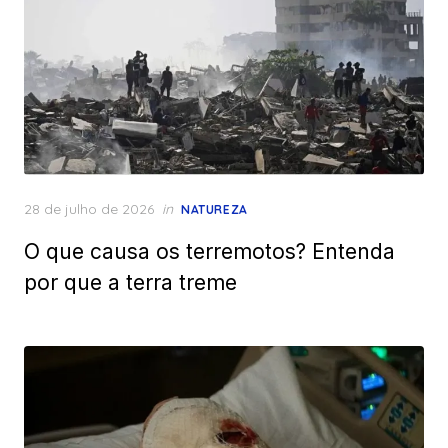
Posted
28 de julho de 2026
in
NATUREZA
on
O que causa os terremotos? Entenda
por que a terra treme