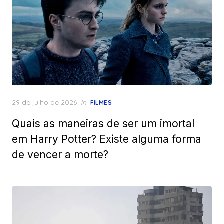
Posted
29 de julho de 2026
in
FILMES
on
Quais as maneiras de ser um imortal
em Harry Potter? Existe alguma forma
de vencer a morte?