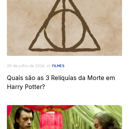
Posted
29 de julho de 2026
in
FILMES
on
Quais são as 3 Relíquias da Morte em
Harry Potter?