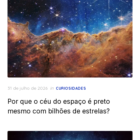
Posted
31 de julho de 2026
in
CURIOSIDADES
on
Por que o céu do espaço é preto
mesmo com bilhões de estrelas?