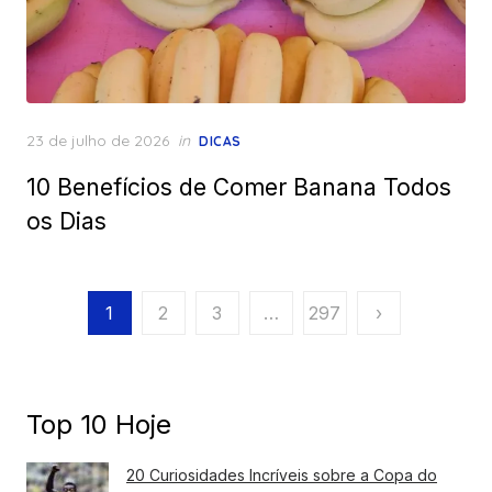
Posted
23 de julho de 2026
in
DICAS
on
10 Benefícios de Comer Banana Todos
os Dias
Paginação
1
2
3
…
297
›
de
posts
Top 10 Hoje
20 Curiosidades Incríveis sobre a Copa do