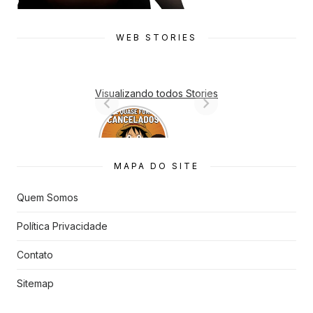
WEB STORIES
Visualizando todos Stories
7 Animes
que quase
Foram
Cancelado
MAPA DO SITE
s
Quem Somos
Política Privacidade
Contato
Sitemap