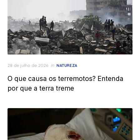
Posted
28 de julho de 2026
in
NATUREZA
on
O que causa os terremotos? Entenda
por que a terra treme