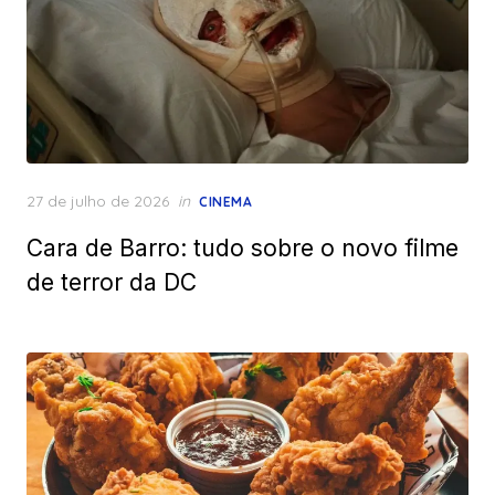
Posted
27 de julho de 2026
in
CINEMA
on
Cara de Barro: tudo sobre o novo filme
de terror da DC