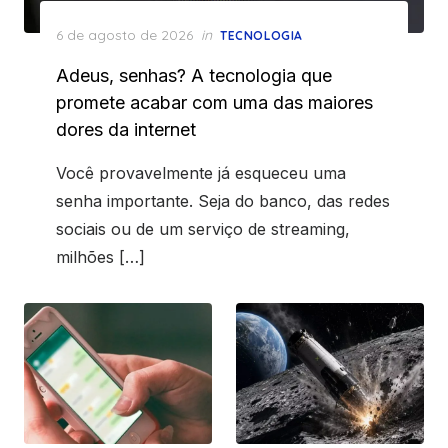
Posted
6 de agosto de 2026
in
TECNOLOGIA
on
Adeus, senhas? A tecnologia que
promete acabar com uma das maiores
dores da internet
Você provavelmente já esqueceu uma
senha importante. Seja do banco, das redes
sociais ou de um serviço de streaming,
milhões […]