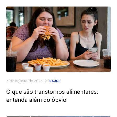
Posted
3 de agosto de 2026
in
SAÚDE
on
O que são transtornos alimentares:
entenda além do óbvio