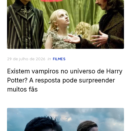
Posted
29 de julho de 2026
in
FILMES
on
Existem vampiros no universo de Harry
Potter? A resposta pode surpreender
muitos fãs