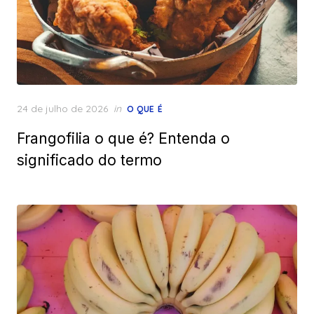
Posted
24 de julho de 2026
in
O QUE É
on
Frangofilia o que é? Entenda o
significado do termo