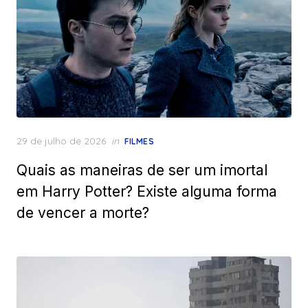
Posted
29 de julho de 2026
in
FILMES
on
Quais as maneiras de ser um imortal
em Harry Potter? Existe alguma forma
de vencer a morte?