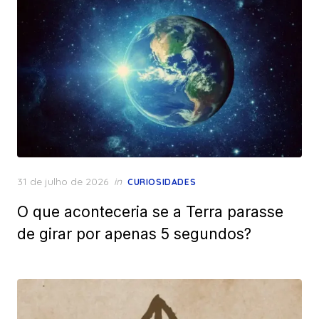
Posted
31 de julho de 2026
in
CURIOSIDADES
on
O que aconteceria se a Terra parasse
de girar por apenas 5 segundos?