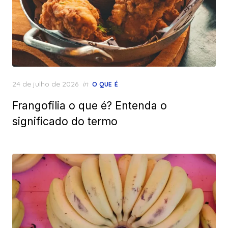
Posted
24 de julho de 2026
in
O QUE É
on
Frangofilia o que é? Entenda o
significado do termo