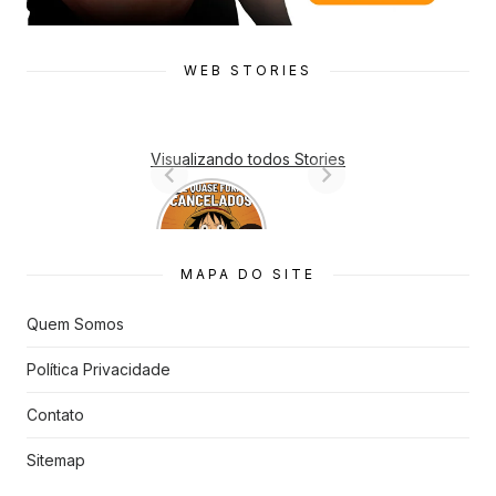
WEB STORIES
Visualizando todos Stories
7 Animes
que quase
Foram
Cancelado
MAPA DO SITE
s
Quem Somos
Política Privacidade
Contato
Sitemap