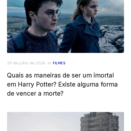
Posted
29 de julho de 2026
in
FILMES
on
Quais as maneiras de ser um imortal
em Harry Potter? Existe alguma forma
de vencer a morte?