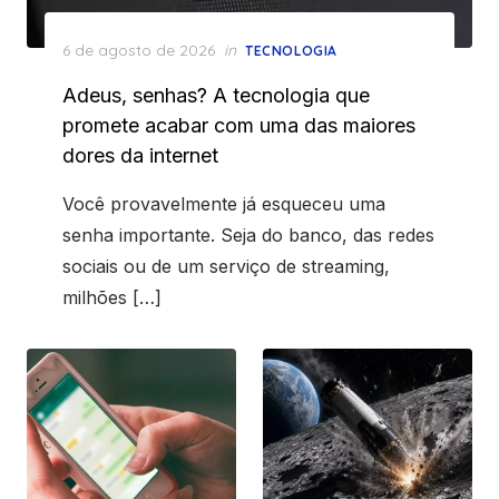
Posted
6 de agosto de 2026
in
TECNOLOGIA
on
Adeus, senhas? A tecnologia que
promete acabar com uma das maiores
dores da internet
Você provavelmente já esqueceu uma
senha importante. Seja do banco, das redes
sociais ou de um serviço de streaming,
milhões […]