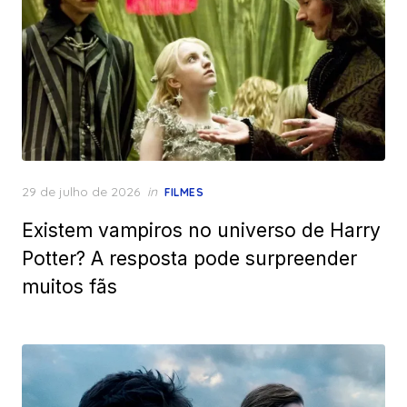
Posted
29 de julho de 2026
in
FILMES
on
Existem vampiros no universo de Harry
Potter? A resposta pode surpreender
muitos fãs