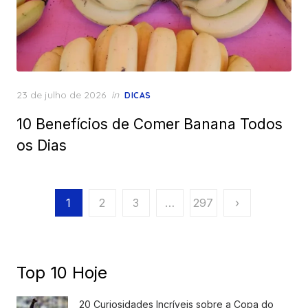
Posted
23 de julho de 2026
in
DICAS
on
10 Benefícios de Comer Banana Todos
os Dias
Paginação
1
2
3
…
297
›
de
posts
Top 10 Hoje
20 Curiosidades Incríveis sobre a Copa do