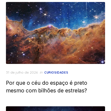
Posted
31 de julho de 2026
in
CURIOSIDADES
on
Por que o céu do espaço é preto
mesmo com bilhões de estrelas?