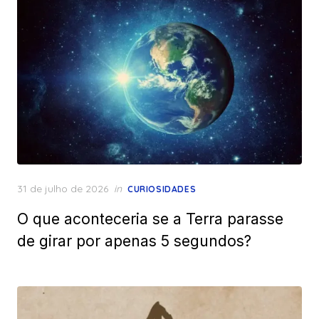
Posted
31 de julho de 2026
in
CURIOSIDADES
on
O que aconteceria se a Terra parasse
de girar por apenas 5 segundos?