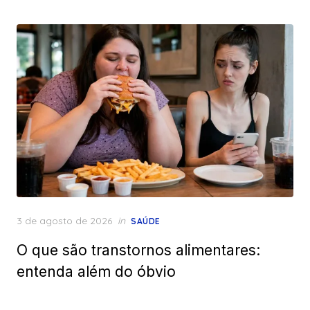
Posted
3 de agosto de 2026
in
SAÚDE
on
O que são transtornos alimentares:
entenda além do óbvio