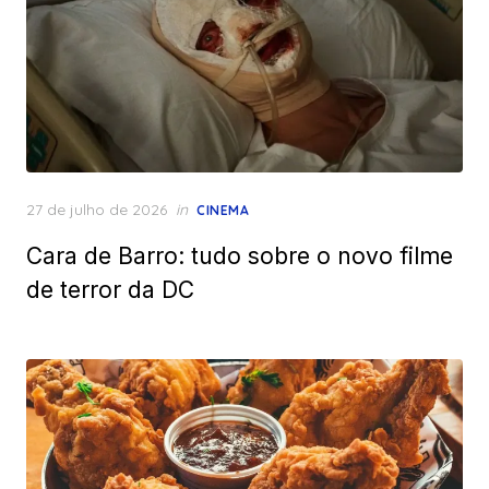
Posted
27 de julho de 2026
in
CINEMA
on
Cara de Barro: tudo sobre o novo filme
de terror da DC