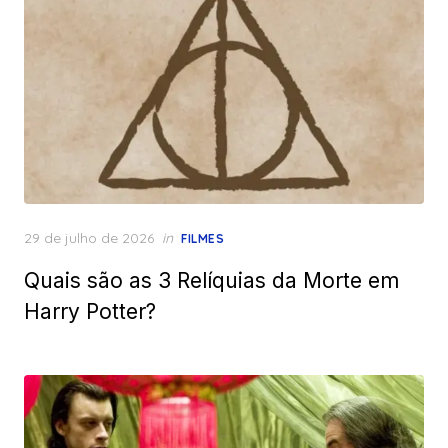
Posted
29 de julho de 2026
in
FILMES
on
Quais são as 3 Relíquias da Morte em
Harry Potter?