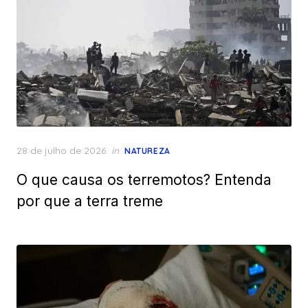
Posted
28 de julho de 2026
in
NATUREZA
on
O que causa os terremotos? Entenda
por que a terra treme