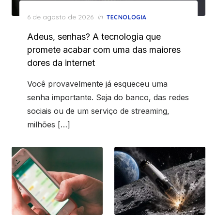
Posted
6 de agosto de 2026
in
TECNOLOGIA
on
Adeus, senhas? A tecnologia que
promete acabar com uma das maiores
dores da internet
Você provavelmente já esqueceu uma
senha importante. Seja do banco, das redes
sociais ou de um serviço de streaming,
milhões […]