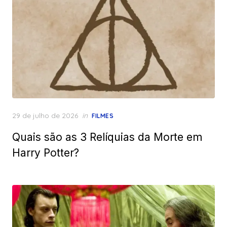
Posted
29 de julho de 2026
in
FILMES
on
Quais são as 3 Relíquias da Morte em
Harry Potter?