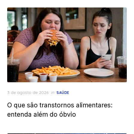
Posted
3 de agosto de 2026
in
SAÚDE
on
O que são transtornos alimentares:
entenda além do óbvio