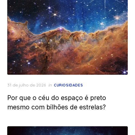
Posted
31 de julho de 2026
in
CURIOSIDADES
on
Por que o céu do espaço é preto
mesmo com bilhões de estrelas?