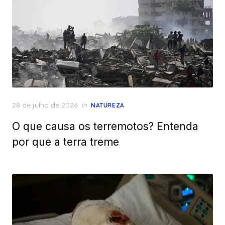
Posted
28 de julho de 2026
in
NATUREZA
on
O que causa os terremotos? Entenda
por que a terra treme