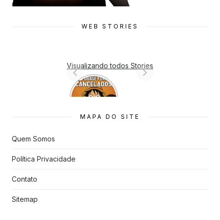
WEB STORIES
Visualizando todos Stories
7 Animes
que quase
Foram
Cancelado
MAPA DO SITE
s
Quem Somos
Política Privacidade
Contato
Sitemap