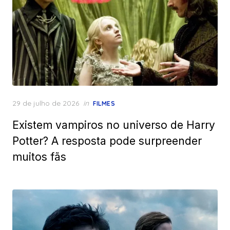
Posted
29 de julho de 2026
in
FILMES
on
Existem vampiros no universo de Harry
Potter? A resposta pode surpreender
muitos fãs