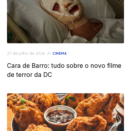
Posted
27 de julho de 2026
in
CINEMA
on
Cara de Barro: tudo sobre o novo filme
de terror da DC