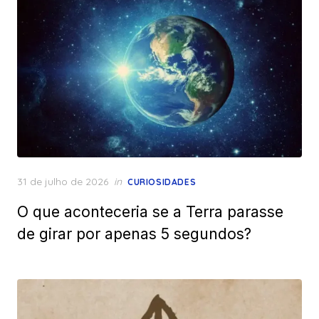
Posted
31 de julho de 2026
in
CURIOSIDADES
on
O que aconteceria se a Terra parasse
de girar por apenas 5 segundos?