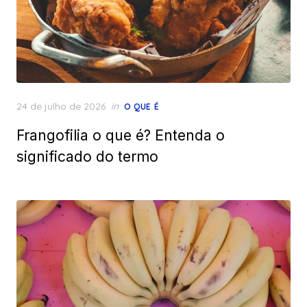
Posted
24 de julho de 2026
in
O QUE É
on
Frangofilia o que é? Entenda o
significado do termo