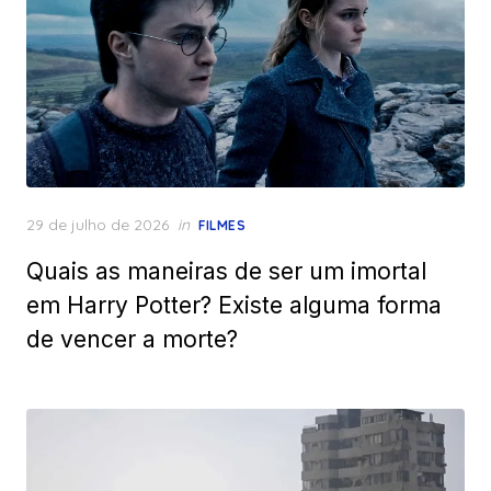
Posted
29 de julho de 2026
in
FILMES
on
Quais as maneiras de ser um imortal
em Harry Potter? Existe alguma forma
de vencer a morte?