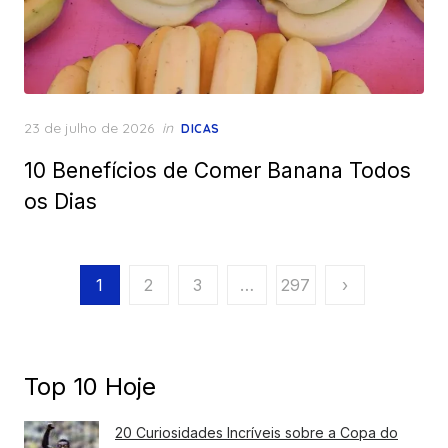
Posted
23 de julho de 2026
in
DICAS
on
10 Benefícios de Comer Banana Todos
os Dias
Paginação
1
2
3
…
297
›
de
posts
Top 10 Hoje
20 Curiosidades Incríveis sobre a Copa do