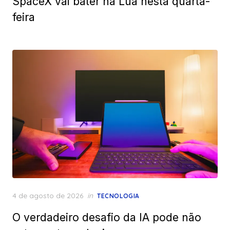
SpaceX vai bater na Lua nesta quarta-
feira
Posted
4 de agosto de 2026
in
TECNOLOGIA
on
O verdadeiro desafio da IA pode não