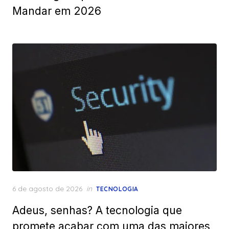
Mandar em 2026
Posted
6 de agosto de 2026
in
TECNOLOGIA
on
Adeus, senhas? A tecnologia que
promete acabar com uma das maiores