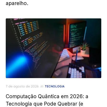
aparelho.
Posted
7 de agosto de 2026
in
TECNOLOGIA
on
Computação Quântica em 2026: a
Tecnologia que Pode Quebrar (e