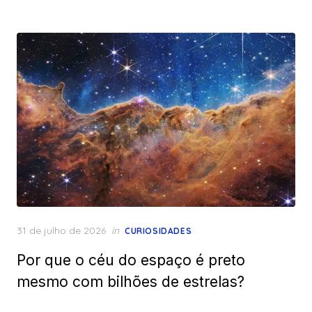
Posted
31 de julho de 2026
in
CURIOSIDADES
on
Por que o céu do espaço é preto
mesmo com bilhões de estrelas?