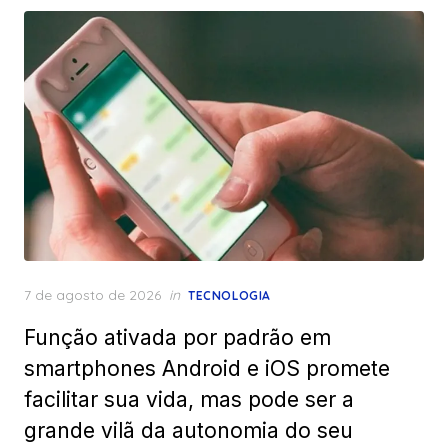
Posted
7 de agosto de 2026
in
TECNOLOGIA
on
Função ativada por padrão em
smartphones Android e iOS promete
facilitar sua vida, mas pode ser a
grande vilã da autonomia do seu