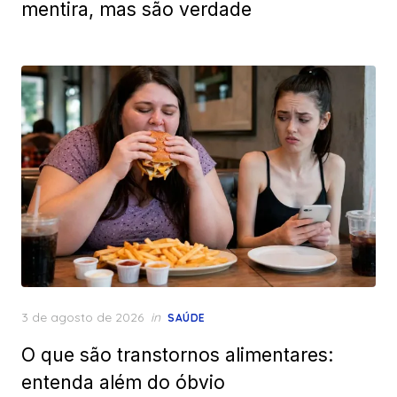
mentira, mas são verdade
Posted
3 de agosto de 2026
in
SAÚDE
on
O que são transtornos alimentares:
entenda além do óbvio