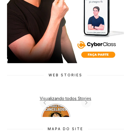
WEB STORIES
Visualizando todos Stories
7 Animes
que quase
Foram
Cancelado
MAPA DO SITE
s