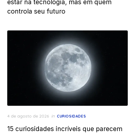
estar na tecnologia, mas em quem
controla seu futuro
Posted
4 de agosto de 2026
in
CURIOSIDADES
on
15 curiosidades incríveis que parecem