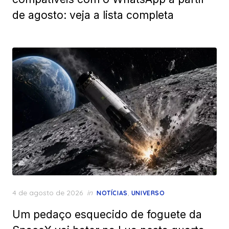
de agosto: veja a lista completa
Posted
4 de agosto de 2026
in
,
NOTÍCIAS
UNIVERSO
on
Um pedaço esquecido de foguete da