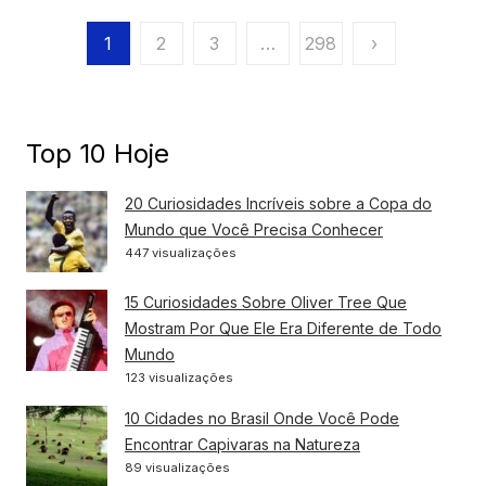
Paginação
1
2
3
…
298
›
de
posts
Top 10 Hoje
20 Curiosidades Incríveis sobre a Copa do
Mundo que Você Precisa Conhecer
447 visualizações
15 Curiosidades Sobre Oliver Tree Que
Mostram Por Que Ele Era Diferente de Todo
Mundo
123 visualizações
10 Cidades no Brasil Onde Você Pode
Encontrar Capivaras na Natureza
89 visualizações