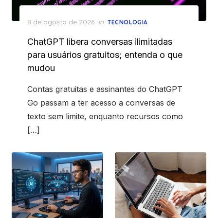
Posted
8 de agosto de 2026
in
TECNOLOGIA
on
ChatGPT libera conversas ilimitadas
para usuários gratuitos; entenda o que
mudou
Contas gratuitas e assinantes do ChatGPT
Go passam a ter acesso a conversas de
texto sem limite, enquanto recursos como
[…]