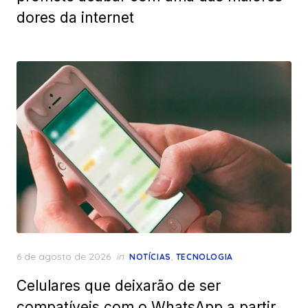
dores da internet
Posted
6 de agosto de 2026
in
,
NOTÍCIAS
TECNOLOGIA
on
Celulares que deixarão de ser
compatíveis com o WhatsApp a partir