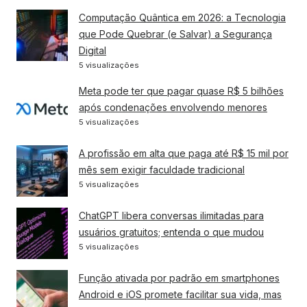
Computação Quântica em 2026: a Tecnologia
que Pode Quebrar (e Salvar) a Segurança
Digital
5 visualizações
Meta pode ter que pagar quase R$ 5 bilhões
após condenações envolvendo menores
5 visualizações
A profissão em alta que paga até R$ 15 mil por
mês sem exigir faculdade tradicional
5 visualizações
ChatGPT libera conversas ilimitadas para
usuários gratuitos; entenda o que mudou
5 visualizações
Função ativada por padrão em smartphones
Android e iOS promete facilitar sua vida, mas