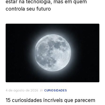
estar na tecnologia, mas em quem
controla seu futuro
Posted
4 de agosto de 2026
in
CURIOSIDADES
on
15 curiosidades incríveis que parecem