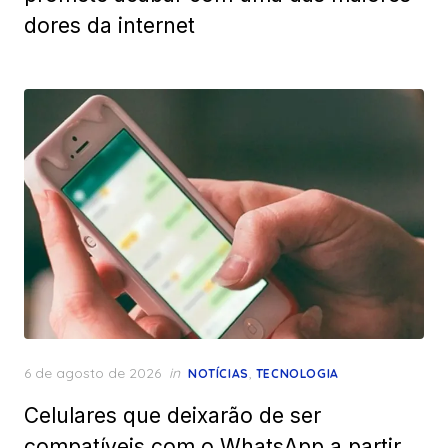
dores da internet
Posted
6 de agosto de 2026
in
,
NOTÍCIAS
TECNOLOGIA
on
Celulares que deixarão de ser
compatíveis com o WhatsApp a partir