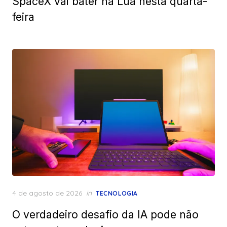
SpaceX vai bater na Lua nesta quarta-
feira
Posted
4 de agosto de 2026
in
TECNOLOGIA
on
O verdadeiro desafio da IA pode não