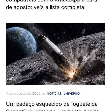
de agosto: veja a lista completa
Posted
4 de agosto de 2026
in
,
NOTÍCIAS
UNIVERSO
on
Um pedaço esquecido de foguete da