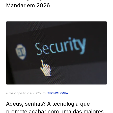
Mandar em 2026
Posted
6 de agosto de 2026
in
TECNOLOGIA
on
Adeus, senhas? A tecnologia que
promete acabar com uma das maiores