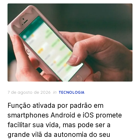
Posted
7 de agosto de 2026
in
TECNOLOGIA
on
Função ativada por padrão em
smartphones Android e iOS promete
facilitar sua vida, mas pode ser a
grande vilã da autonomia do seu