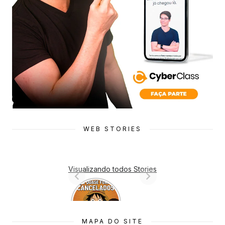
WEB STORIES
Visualizando todos Stories
7 Animes
que quase
Foram
Cancelado
MAPA DO SITE
s