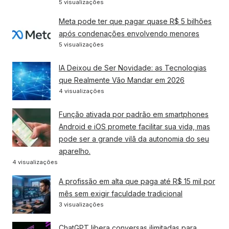
5 visualizações
Meta pode ter que pagar quase R$ 5 bilhões
após condenações envolvendo menores
5 visualizações
IA Deixou de Ser Novidade: as Tecnologias
que Realmente Vão Mandar em 2026
4 visualizações
Função ativada por padrão em smartphones
Android e iOS promete facilitar sua vida, mas
pode ser a grande vilã da autonomia do seu
aparelho.
4 visualizações
A profissão em alta que paga até R$ 15 mil por
mês sem exigir faculdade tradicional
3 visualizações
ChatGPT libera conversas ilimitadas para