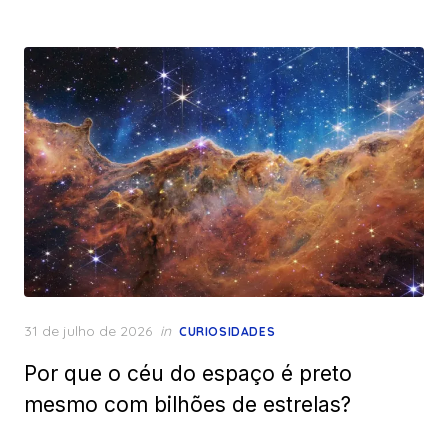
Posted
31 de julho de 2026
in
CURIOSIDADES
on
Por que o céu do espaço é preto
mesmo com bilhões de estrelas?