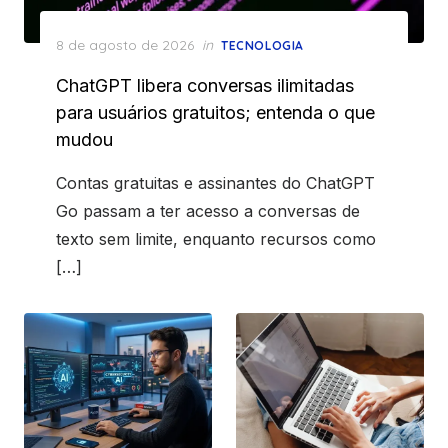
Posted
8 de agosto de 2026
in
TECNOLOGIA
on
ChatGPT libera conversas ilimitadas
para usuários gratuitos; entenda o que
mudou
Contas gratuitas e assinantes do ChatGPT
Go passam a ter acesso a conversas de
texto sem limite, enquanto recursos como
[…]