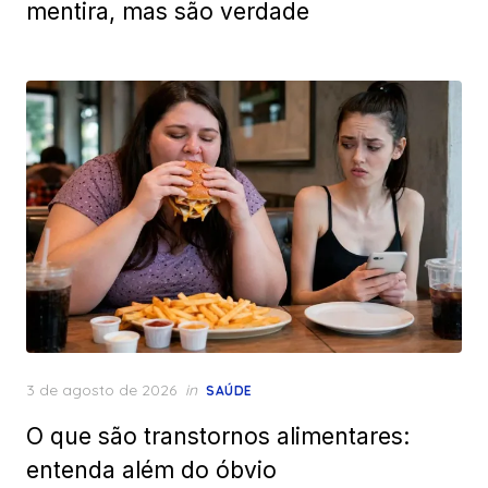
mentira, mas são verdade
Posted
3 de agosto de 2026
in
SAÚDE
on
O que são transtornos alimentares:
entenda além do óbvio