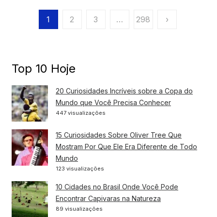
Paginação
1
2
3
…
298
›
de
posts
Top 10 Hoje
20 Curiosidades Incríveis sobre a Copa do
Mundo que Você Precisa Conhecer
447 visualizações
15 Curiosidades Sobre Oliver Tree Que
Mostram Por Que Ele Era Diferente de Todo
Mundo
123 visualizações
10 Cidades no Brasil Onde Você Pode
Encontrar Capivaras na Natureza
89 visualizações