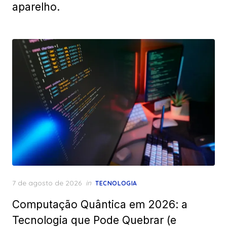
aparelho.
Posted
7 de agosto de 2026
in
TECNOLOGIA
on
Computação Quântica em 2026: a
Tecnologia que Pode Quebrar (e