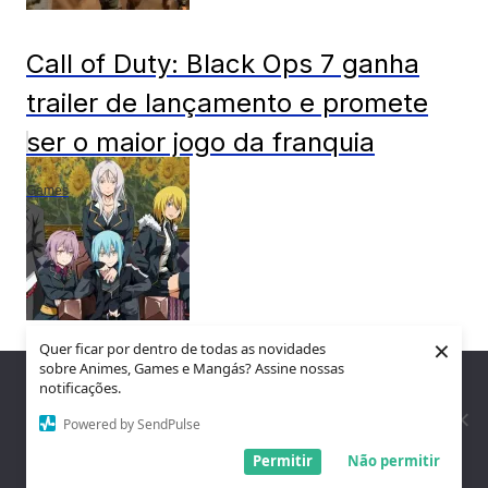
Call of Duty: Black Ops 7 ganha
trailer de lançamento e promete
ser o maior jogo da franquia
Games
×
Quer ficar por dentro de todas as novidades
Os Três Demônios Primordiais que
sobre Animes, Games e Mangás? Assine nossas
Nós utilizamos cookies para garantir que você tenha a melhor
notificações.
experiência em nosso site. Se você continua a usar este site,
Podem Aparecer na Quarta
assumimos que você está satisfeito.
Powered by SendPulse
Temporada de Tensei Shitara
Entendi!
Permitir
Não permitir