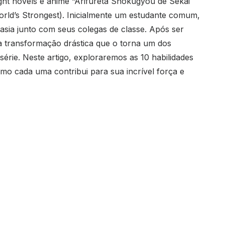
ight novels e anime “Arifureta Shokugyou de Sekai
rld’s Strongest). Inicialmente um estudante comum,
sia junto com seus colegas de classe. Após ser
a transformação drástica que o torna um dos
rie. Neste artigo, exploraremos as 10 habilidades
o cada uma contribui para sua incrível força e