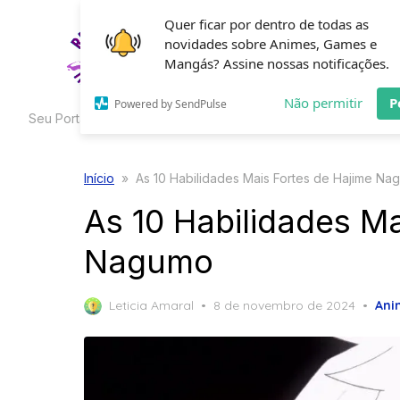
Skip
Quer ficar por dentro de todas as
to
novidades sobre Animes, Games e
HOME
C
the
Mangás? Assine nossas notificações.
content
Não permitir
P
Powered by SendPulse
Seu Portal de Curiosidades
Início
»
As 10 Habilidades Mais Fortes de Hajime Na
As 10 Habilidades Ma
Nagumo
Posted
Leticia Amaral
8 de novembro de 2024
Ani
on