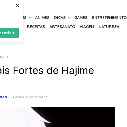
×
URIOSIDADES
ANIMES
DICAS
GAMES
ENTRETENIMENTO
BELEZA
RECEITAS
ARTESANATO
VIAGEM
NATUREZA
ermitir
gumo
is Fortes de Hajime
mes
Leave a comment