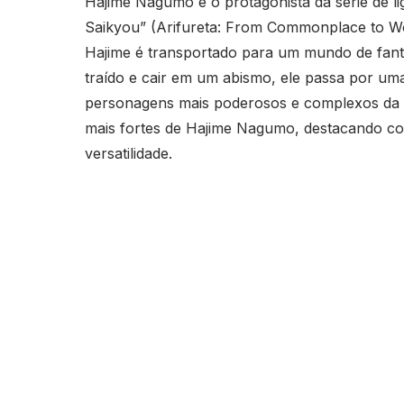
Hajime Nagumo é o protagonista da série de l
Saikyou” (Arifureta: From Commonplace to Wo
Hajime é transportado para um mundo de fanta
traído e cair em um abismo, ele passa por um
personagens mais poderosos e complexos da sé
mais fortes de Hajime Nagumo, destacando com
versatilidade.