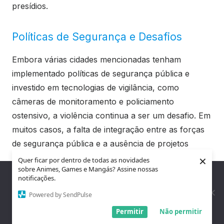
presídios.
Políticas de Segurança e Desafios
Embora várias cidades mencionadas tenham
implementado políticas de segurança pública e
investido em tecnologias de vigilância, como
câmeras de monitoramento e policiamento
ostensivo, a violência continua a ser um desafio. Em
muitos casos, a falta de integração entre as forças
de segurança pública e a ausência de projetos
×
sociais de longo prazo impedem que soluções mais
Quer ficar por dentro de todas as novidades
sobre Animes, Games e Mangás? Assine nossas
eficazes sejam implementadas.
Nós utilizamos cookies para garantir que você tenha a melhor
notificações.
experiência em nosso site. Se você continua a usar este site,
assumimos que você está satisfeito.
Powered by SendPulse
Programas que visam reduzir a desigualdade social
Entendi!
Permitir
Não permitir
e melhorar a qualidade de vida em áreas periféricas