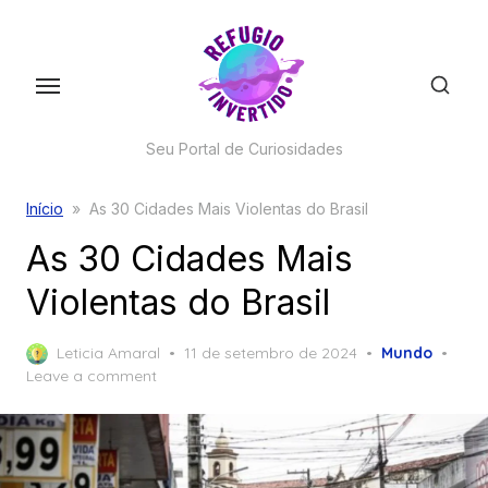
Skip
to
the
content
Seu Portal de Curiosidades
Início
»
As 30 Cidades Mais Violentas do Brasil
As 30 Cidades Mais
Violentas do Brasil
Posted
Leticia Amaral
11 de setembro de 2024
Mundo
on
Leave a comment