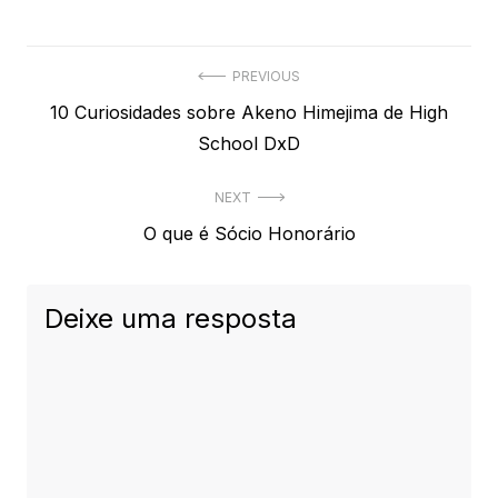
Navegação
PREVIOUS
Previous
10 Curiosidades sobre Akeno Himejima de High
de
post:
School DxD
Post
NEXT
Next
O que é Sócio Honorário
post:
Deixe uma resposta