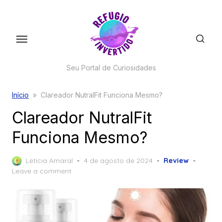
Skip
to
the
content
Seu Portal de Curiosidades
Início
»
Clareador NutralFit Funciona Mesmo?
Clareador NutralFit
Funciona Mesmo?
Posted
Leticia Amaral
4 de agosto de 2024
Review
on
Leave a comment