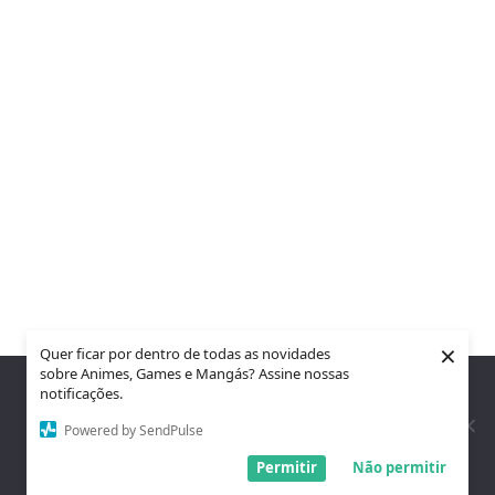
×
Quer ficar por dentro de todas as novidades
sobre Animes, Games e Mangás? Assine nossas
Nós utilizamos cookies para garantir que você tenha a melhor
notificações.
experiência em nosso site. Se você continua a usar este site,
assumimos que você está satisfeito.
Powered by SendPulse
Entendi!
Permitir
Não permitir