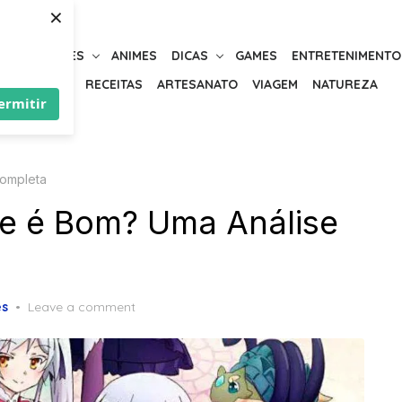
×
URIOSIDADES
ANIMES
DICAS
GAMES
ENTRETENIMENTO
BELEZA
RECEITAS
ARTESANATO
VIAGEM
NATUREZA
ermitir
Completa
ne é Bom? Uma Análise
es
Leave a comment