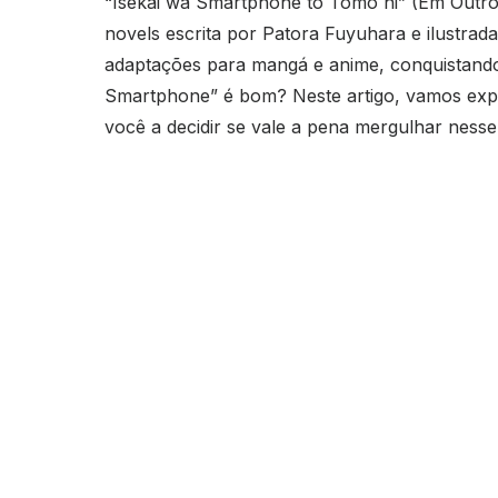
“Isekai wa Smartphone to Tomo ni” (Em Outr
novels escrita por Patora Fuyuhara e ilustrada
adaptações para mangá e anime, conquistando 
Smartphone” é bom? Neste artigo, vamos explo
você a decidir se vale a pena mergulhar nesse