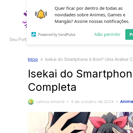
Skip
Quer ficar por dentro de todas as
to
novidades sobre Animes, Games e
HOME
C
the
Mangás? Assine nossas notificações.
content
Não permitir
P
Powered by SendPulse
Seu Portal de Curiosidades
Início
»
Isekai do Smartphone é Bom? Uma Análise 
Isekai do Smartpho
Completa
Posted
Leticia Amaral
4 de outubro de 2024
Anim
on