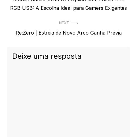
de
post:
RGB USB: A Escolha Ideal para Gamers Exigentes
Post
NEXT
Next
Re:Zero | Estreia de Novo Arco Ganha Prévia
post:
Deixe uma resposta