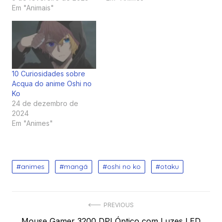
Em "Animais"
10 Curiosidades sobre
Acqua do anime Oshi no
Ko
24 de dezembro de
2024
Em "Animes"
animes
mangá
oshi no ko
otaku
Navegação
PREVIOUS
Previous
Mouse Gamer 3200 DPI Óptico com Luzes LED