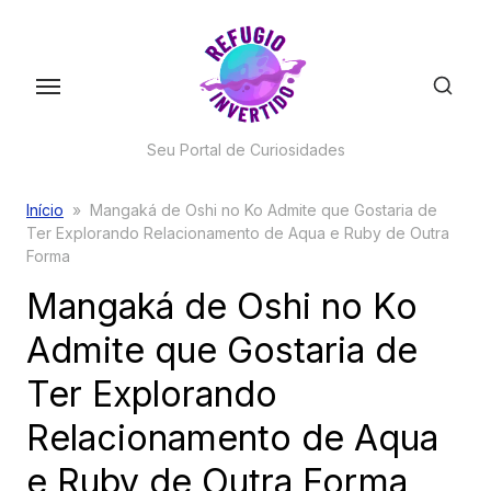
Skip
to
the
content
Seu Portal de Curiosidades
Início
»
Mangaká de Oshi no Ko Admite que Gostaria de
Ter Explorando Relacionamento de Aqua e Ruby de Outra
Forma
Mangaká de Oshi no Ko
Admite que Gostaria de
Ter Explorando
Relacionamento de Aqua
e Ruby de Outra Forma