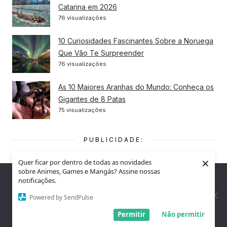
Catarina em 2026
76 visualizações
10 Curiosidades Fascinantes Sobre a Noruega
Que Vão Te Surpreender
76 visualizações
As 10 Maiores Aranhas do Mundo: Conheça os
Gigantes de 8 Patas
75 visualizações
PUBLICIDADE:
×
Quer ficar por dentro de todas as novidades
sobre Animes, Games e Mangás? Assine nossas
Nós utilizamos cookies para garantir que você tenha a melhor
notificações.
experiência em nosso site. Se você continua a usar este site,
assumimos que você está satisfeito.
Powered by SendPulse
Entendi!
Permitir
Não permitir