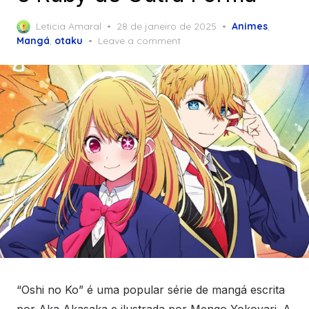
Posted
Leticia Amaral
28 de janeiro de 2025
Animes
,
on
Mangá
,
otaku
Leave a comment
“Oshi no Ko” é uma popular série de mangá escrita