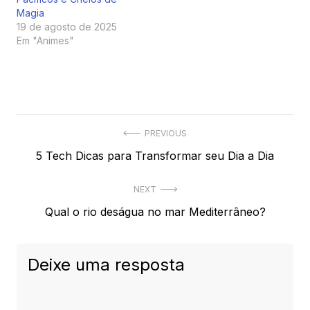
Magia
19 de agosto de 2025
Em "Animes"
Navegação
PREVIOUS
Previous
5 Tech Dicas para Transformar seu Dia a Dia
de
post:
Post
NEXT
Next
Qual o rio deságua no mar Mediterrâneo?
post:
Deixe uma resposta