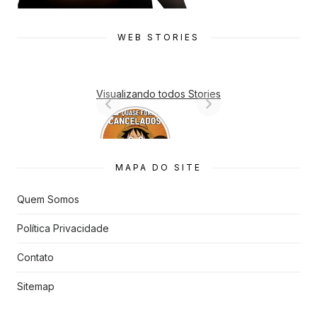
WEB STORIES
Visualizando todos Stories
7 Animes
que quase
Foram
Cancelado
MAPA DO SITE
s
Quem Somos
Política Privacidade
Contato
Sitemap