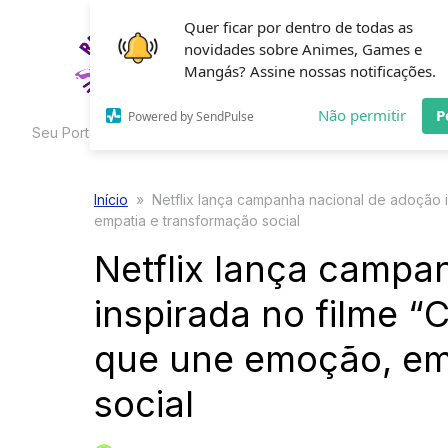
Skip
Quer ficar por dentro de todas as
to
novidades sobre Animes, Games e
HOME
C
the
Mangás? Assine nossas notificações.
content
Não permitir
P
Powered by SendPulse
Seu Portal de Curiosidades
Início
»
Netflix lança campanha nacional de adoção 
empatia e transformação social
Netflix lança campa
inspirada no filme 
que une emoção, em
social