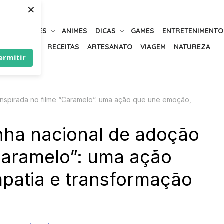
×
URIOSIDADES
ANIMES
DICAS
GAMES
ENTRETENIMENTO
BELEZA
RECEITAS
ARTESANATO
VIAGEM
NATUREZA
ermitir
inspirada no filme “Caramelo”: uma ação que une emoção,
nha nacional de adoção
“Caramelo”: uma ação
patia e transformação