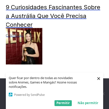
9 Curiosidades Fascinantes Sobre
a Austrália Que Você Precisa
Conhecer
Curiosidades
10 curiosidades sobre EJAE,
×
Quer ficar por dentro de todas as novidades
sobre Animes, Games e Mangás? Assine nossas
vencedora do Globo de Ouro com
Nós utilizamos cookies para garantir que você tenha a melhor
notificações.
experiência em nosso site. Se você continua a usar este site,
Guerreiras do K-Pop
assumimos que você está satisfeito.
Powered by SendPulse
Entendi!
Permitir
Não permitir
Curiosidades