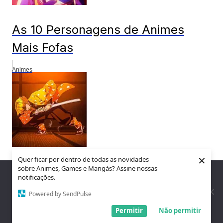
As 10 Personagens de Animes
Mais Fofas
Animes
×
Quer ficar por dentro de todas as novidades
sobre Animes, Games e Mangás? Assine nossas
15 Easter Eggs que Você
Nós utilizamos cookies para garantir que você tenha a melhor
notificações.
experiência em nosso site. Se você continua a usar este site,
(Provavelmente) Não Sabia Sobre
assumimos que você está satisfeito.
Powered by SendPulse
o Anime Demon Slayer (Kimetsu
Entendi!
Permitir
Não permitir