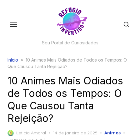
Skip
to
the
content
Seu Portal de Curiosidades
Início
»
10 Animes Mais Odiados de Todos os Tempos: O
Que Causou Tanta Rejeição?
10 Animes Mais Odiados
de Todos os Tempos: O
Que Causou Tanta
Rejeição?
Posted
Leticia Amaral
14 de janeiro de 2025
Animes
on
Leave a comment