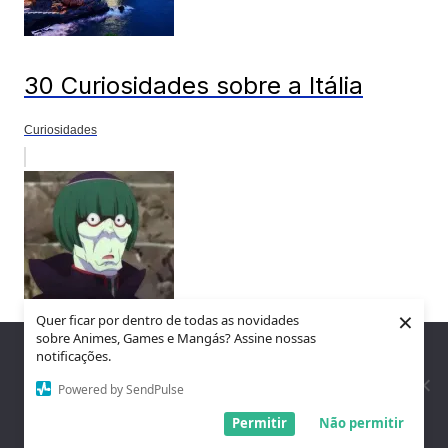
30 Curiosidades sobre a Itália
Curiosidades
×
Quer ficar por dentro de todas as novidades
sobre Animes, Games e Mangás? Assine nossas
Nós utilizamos cookies para garantir que você tenha a melhor
notificações.
Os 10 Personagens Mais Feios dos
experiência em nosso site. Se você continua a usar este site,
assumimos que você está satisfeito.
Powered by SendPulse
Animes
Entendi!
Permitir
Não permitir