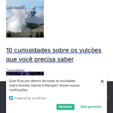
Curiosidades
10 curiosidades sobre os vulcões
que você precisa saber
Curiosidades
×
Quer ficar por dentro de todas as novidades
sobre Animes, Games e Mangás? Assine nossas
Nós utilizamos cookies para garantir que você tenha a melhor
notificações.
experiência em nosso site. Se você continua a usar este site,
assumimos que você está satisfeito.
Powered by SendPulse
Entendi!
Permitir
Não permitir