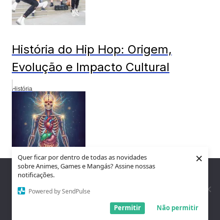
História do Hip Hop: Origem,
Evolução e Impacto Cultural
História
×
Quer ficar por dentro de todas as novidades
sobre Animes, Games e Mangás? Assine nossas
Nós utilizamos cookies para garantir que você tenha a melhor
notificações.
experiência em nosso site. Se você continua a usar este site,
10 Fatos Incríveis sobre o Corpo
assumimos que você está satisfeito.
Powered by SendPulse
Humano: Uma Jornada de
Entendi!
Permitir
Não permitir