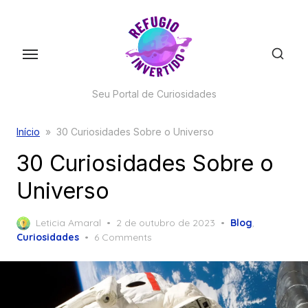
Skip
to
the
content
Seu Portal de Curiosidades
Início
»
30 Curiosidades Sobre o Universo
30 Curiosidades Sobre o
Universo
Posted
Leticia Amaral
2 de outubro de 2023
Blog
,
on
Curiosidades
6 Comments