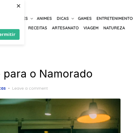
×
URIOSIDADES
ANIMES
DICAS
GAMES
ENTRETENIMENTO
BELEZA
RECEITAS
ARTESANATO
VIAGEM
NATUREZA
ermitir
e para o Namorado
cas
Leave a comment