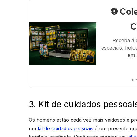
⚽ Col
C
Receba ál
especiais, holo
em 
fu
3. Kit de cuidados pessoai
Os homens estão cada vez mais vaidosos e pr
um
kit de cuidados pessoais
é um presente que