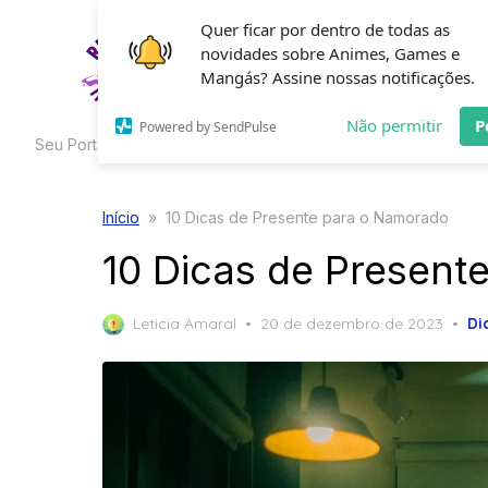
Skip
Quer ficar por dentro de todas as
to
novidades sobre Animes, Games e
HOME
C
the
Mangás? Assine nossas notificações.
content
Não permitir
P
Powered by SendPulse
Seu Portal de Curiosidades
Início
»
10 Dicas de Presente para o Namorado
10 Dicas de Present
Posted
Leticia Amaral
20 de dezembro de 2023
Di
on