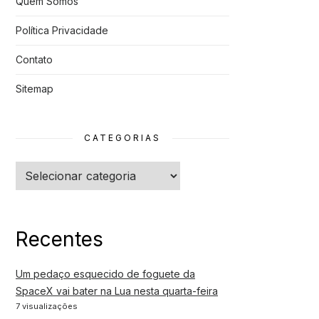
Quem Somos
Política Privacidade
Contato
Sitemap
CATEGORIAS
Categorias
Recentes
Um pedaço esquecido de foguete da
SpaceX vai bater na Lua nesta quarta-feira
7 visualizações