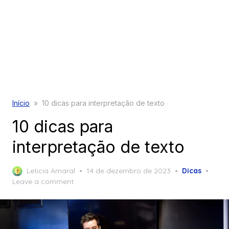
Início
»
10 dicas para interpretação de texto
10 dicas para
interpretação de texto
Posted
Leticia Amaral
14 de dezembro de 2023
Dicas
on
Leave a comment