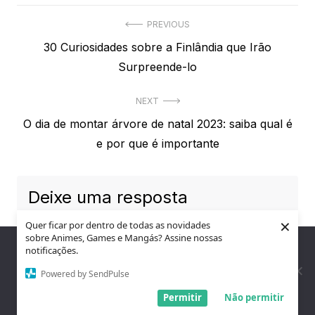
Navegação
PREVIOUS
Previous
30 Curiosidades sobre a Finlândia que Irão
de
post:
Surpreende-lo
Post
NEXT
Next
O dia de montar árvore de natal 2023: saiba qual é
post:
e por que é importante
Deixe uma resposta
×
Quer ficar por dentro de todas as novidades
sobre Animes, Games e Mangás? Assine nossas
Nós utilizamos cookies para garantir que você tenha a melhor
notificações.
experiência em nosso site. Se você continua a usar este site,
assumimos que você está satisfeito.
Powered by SendPulse
Entendi!
Permitir
Não permitir