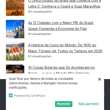
O Único Estado do Brasil que Começa com a
Letra C: Conheça o Ceará e Suas Maravilhas
82 visualizações
As 12 Cidades com o Maior PIB do Brasil:
Quem Comanda a Economia do País
81 visualizações
A História da Copa do Mundo: De 1930 ao
Maior Torneio de Todos os Tempos em 2026
81 visualizações
10 Coisas Bizarras que Só Acontecem no
Brasil — e que o Mundo Não Entende
×
Quer ficar por dentro de todas as novidades
78 visualizações
sobre Animes, Games e Mangás? Assine nossas
Nós utilizamos cookies para garantir que você tenha a melhor
notificações.
As 10 Melhores Cidades para Morar em Santa
experiência em nosso site. Se você continua a usar este site,
assumimos que você está satisfeito.
Powered by SendPulse
Catarina em 2026
76 visualizações
Entendi!
Permitir
Não permitir