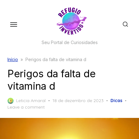
Skip
to
the
content
Seu Portal de Curiosidades
Início
»
Perigos da falta de vitamina d
Perigos da falta de
vitamina d
Posted
Leticia Amaral
18 de dezembro de 2023
Dicas
on
Leave a comment