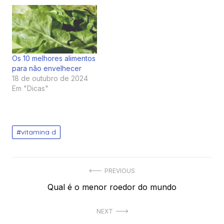
Os 10 melhores alimentos
para não envelhecer
18 de outubro de 2024
Em "Dicas"
vitamina d
Navegação
PREVIOUS
Previous
Qual é o menor roedor do mundo
de
post:
Post
NEXT