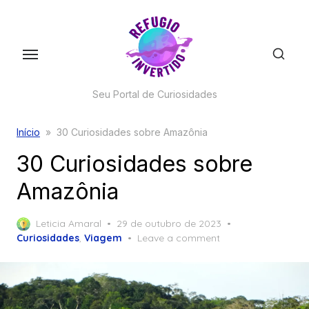
Skip
to
the
content
Seu Portal de Curiosidades
Início
»
30 Curiosidades sobre Amazônia
30 Curiosidades sobre
Amazônia
Posted
Leticia Amaral
29 de outubro de 2023
on
Curiosidades
,
Viagem
Leave a comment