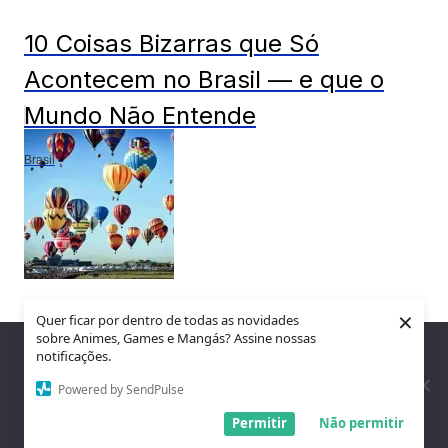
10 Coisas Bizarras que Só
Acontecem no Brasil — e que o
Mundo Não Entende
Brasil
×
Quer ficar por dentro de todas as novidades
Dia do Balonismo em Torres, RS
sobre Animes, Games e Mangás? Assine nossas
Nós utilizamos cookies para garantir que você tenha a melhor
notificações.
experiência em nosso site. Se você continua a usar este site,
Cultura e educação
assumimos que você está satisfeito.
Powered by SendPulse
Entendi!
Permitir
Não permitir