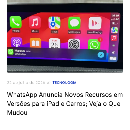
Posted
22 de julho de 2026
in
TECNOLOGIA
on
WhatsApp Anuncia Novos Recursos em
Versões para iPad e Carros; Veja o Que
Mudou