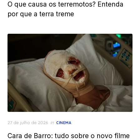
O que causa os terremotos? Entenda
por que a terra treme
Posted
27 de julho de 2026
in
CINEMA
on
Cara de Barro: tudo sobre o novo filme