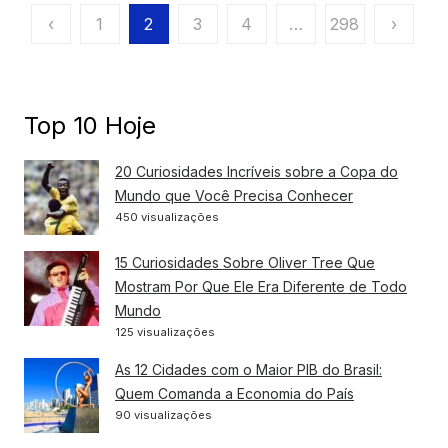
Paginação
‹
1
2
3
4
…
298
›
de
posts
Top 10 Hoje
20 Curiosidades Incríveis sobre a Copa do
Mundo que Você Precisa Conhecer
450 visualizações
15 Curiosidades Sobre Oliver Tree Que
Mostram Por Que Ele Era Diferente de Todo
Mundo
125 visualizações
As 12 Cidades com o Maior PIB do Brasil:
Quem Comanda a Economia do País
90 visualizações