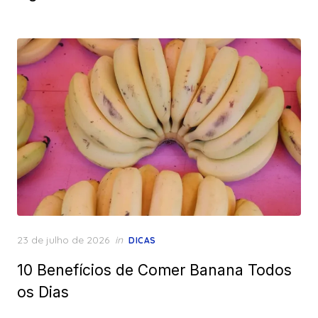
Posted
23 de julho de 2026
in
DICAS
on
10 Benefícios de Comer Banana Todos
os Dias