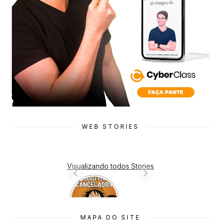
WEB STORIES
Visualizando todos Stories
7 Animes
que quase
Foram
Cancelado
MAPA DO SITE
s