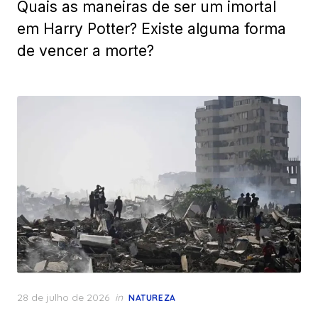
Quais as maneiras de ser um imortal
em Harry Potter? Existe alguma forma
de vencer a morte?
Posted
28 de julho de 2026
in
NATUREZA
on