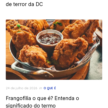
de terror da DC
Posted
24 de julho de 2026
in
O QUE É
on
Frangofilia o que é? Entenda o
significado do termo