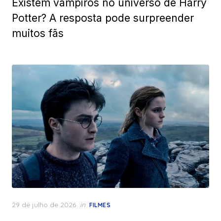
Existem vampiros no universo de Harry
Potter? A resposta pode surpreender
muitos fãs
Posted
29 de julho de 2026
in
FILMES
on