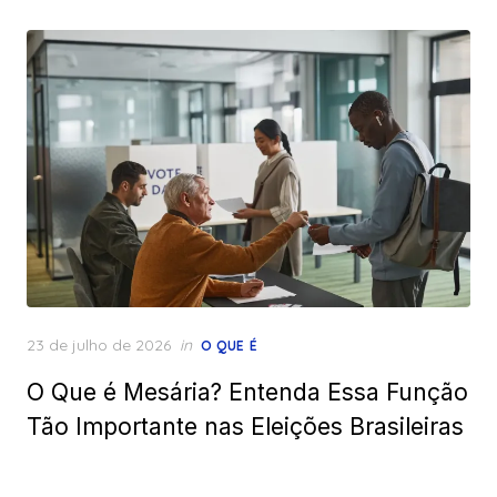
Posted
23 de julho de 2026
in
O QUE É
on
O Que é Mesária? Entenda Essa Função
Tão Importante nas Eleições Brasileiras