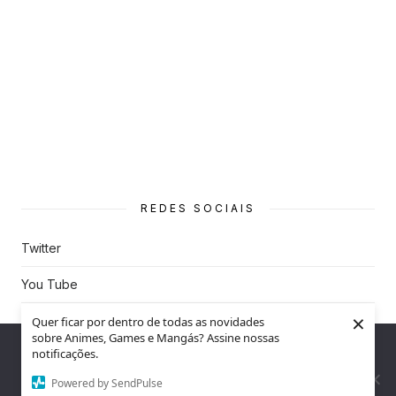
REDES SOCIAIS
Twitter
You Tube
×
Instagram
Quer ficar por dentro de todas as novidades
sobre Animes, Games e Mangás? Assine nossas
Nós utilizamos cookies para garantir que você tenha a melhor
notificações.
experiência em nosso site. Se você continua a usar este site,
assumimos que você está satisfeito.
Powered by SendPulse