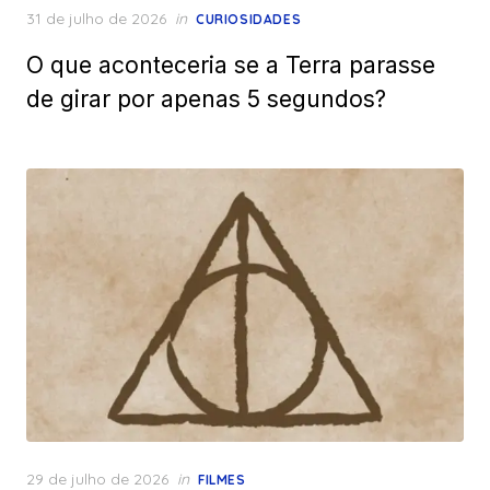
Posted
31 de julho de 2026
in
CURIOSIDADES
on
O que aconteceria se a Terra parasse
de girar por apenas 5 segundos?
Posted
29 de julho de 2026
in
FILMES