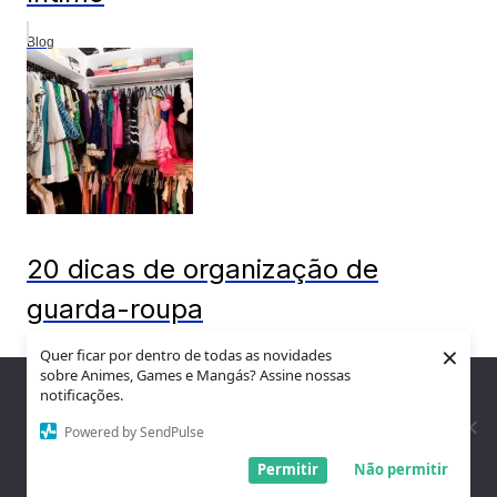
Blog
20 dicas de organização de
guarda-roupa
×
Quer ficar por dentro de todas as novidades
Dicas
sobre Animes, Games e Mangás? Assine nossas
Nós utilizamos cookies para garantir que você tenha a melhor
notificações.
experiência em nosso site. Se você continua a usar este site,
assumimos que você está satisfeito.
Powered by SendPulse
Entendi!
Permitir
Não permitir