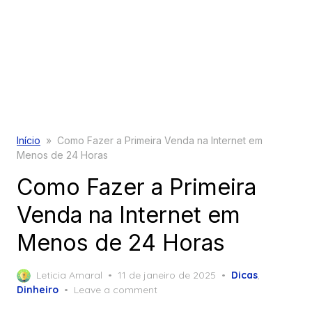
Início
»
Como Fazer a Primeira Venda na Internet em
Menos de 24 Horas
Como Fazer a Primeira
Venda na Internet em
Menos de 24 Horas
Posted
Leticia Amaral
11 de janeiro de 2025
Dicas
,
on
Dinheiro
Leave a comment