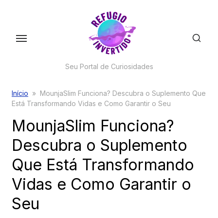
Skip
to
the
content
Seu Portal de Curiosidades
Início
»
MounjaSlim Funciona? Descubra o Suplemento Que
Está Transformando Vidas e Como Garantir o Seu
MounjaSlim Funciona?
Descubra o Suplemento
Que Está Transformando
Vidas e Como Garantir o
Seu