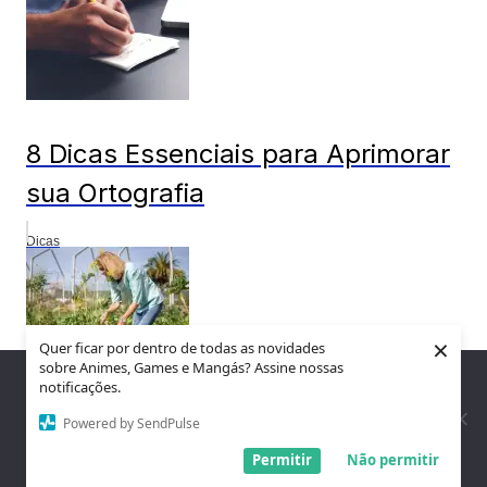
8 Dicas Essenciais para Aprimorar
sua Ortografia
Dicas
×
Quer ficar por dentro de todas as novidades
sobre Animes, Games e Mangás? Assine nossas
Nós utilizamos cookies para garantir que você tenha a melhor
notificações.
experiência em nosso site. Se você continua a usar este site,
assumimos que você está satisfeito.
Powered by SendPulse
Entendi!
5 Dicas para ter uma horta em
Permitir
Não permitir