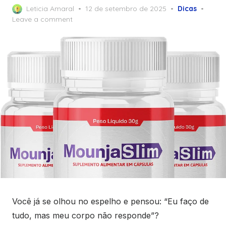
Posted
Leticia Amaral
12 de setembro de 2025
Dicas
on
Leave a comment
Você já se olhou no espelho e pensou: “Eu faço de
tudo, mas meu corpo não responde”?