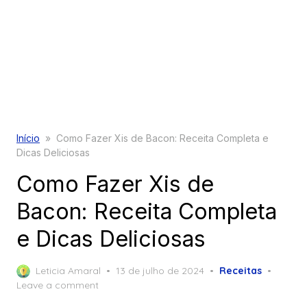
Início
»
Como Fazer Xis de Bacon: Receita Completa e
Dicas Deliciosas
Como Fazer Xis de
Bacon: Receita Completa
e Dicas Deliciosas
Posted
Leticia Amaral
13 de julho de 2024
Receitas
on
Leave a comment