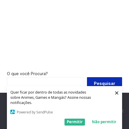
O que você Procura?
Pesquisar
×
Quer ficar por dentro de todas as novidades
sobre Animes, Games e Mangás? Assine nossas
Nós utilizamos cookies para garantir que você tenha a melhor
PUBLICIDADE:
notificações.
experiência em nosso site. Se você continua a usar este site,
assumimos que você está satisfeito.
Powered by SendPulse
Entendi!
Permitir
Não permitir