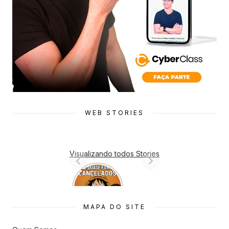
WEB STORIES
Visualizando todos Stories
7 Animes
que quase
Foram
Cancelado
MAPA DO SITE
s