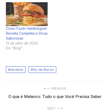
Como Fazer Hambúrguer:
Receita Completa e Dicas
Saborosas
13 de julho de 2024
Em "Blog"
receitas
Xis de Bacon
Navegação
PREVIOUS
Previous
O que é Meteoro: Tudo o que Você Precisa Saber
de
post:
Post
NEXT