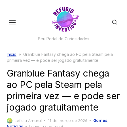
Skip
to
the
content
Seu Portal de Curiosidades
Início
»
Granblue Fantasy chega ao PC pela Steam pela
primeira vez — e pode ser jogado gratuitamente
Granblue Fantasy chega
ao PC pela Steam pela
primeira vez — e pode ser
jogado gratuitamente
Posted
Leticia Amaral
11 de março de 2026
Games
,
on
Notícias
Leave a comment