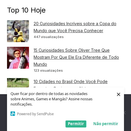
Top 10 Hoje
20 Curiosidades Incríveis sobre a Copa do
Mundo que Você Precisa Conhecer
447 visualizações
15 Curiosidades Sobre Oliver Tree Que
Mostram Por Que Ele Era Diferente de Todo
Mundo
123 visualizações
10 Cidades no Brasil Onde Você Pode
Encontrar Capivaras na Natureza
×
Quer ficar por dentro de todas as novidades
89 visualizações
sobre Animes, Games e Mangás? Assine nossas
Nós utilizamos cookies para garantir que você tenha a melhor
notificações.
experiência em nosso site. Se você continua a usar este site,
As 12 Cidades com o Maior PIB do Brasil:
assumimos que você está satisfeito.
Powered by SendPulse
Quem Comanda a Economia do País
89 visualizações
Entendi!
Permitir
Não permitir