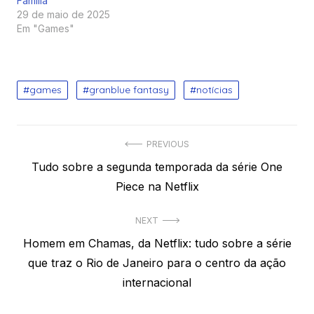
Família
29 de maio de 2025
Em "Games"
games
granblue fantasy
notícias
Navegação
PREVIOUS
Previous
Tudo sobre a segunda temporada da série One
de
post:
Piece na Netflix
Post
NEXT
Next
Homem em Chamas, da Netflix: tudo sobre a série
post:
que traz o Rio de Janeiro para o centro da ação
internacional