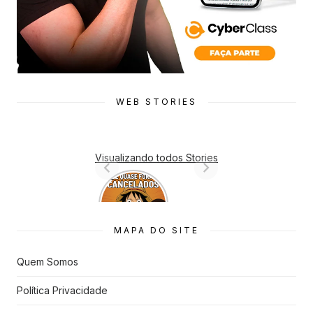
WEB STORIES
Visualizando todos Stories
7 Animes
que quase
Foram
Cancelado
MAPA DO SITE
s
Quem Somos
Política Privacidade