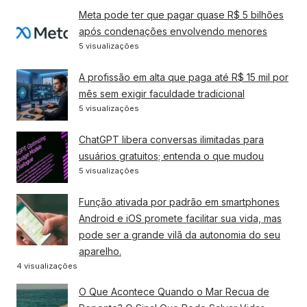
Meta pode ter que pagar quase R$ 5 bilhões
após condenações envolvendo menores
5 visualizações
A profissão em alta que paga até R$ 15 mil por
mês sem exigir faculdade tradicional
5 visualizações
ChatGPT libera conversas ilimitadas para
usuários gratuitos; entenda o que mudou
5 visualizações
Função ativada por padrão em smartphones
Android e iOS promete facilitar sua vida, mas
pode ser a grande vilã da autonomia do seu
aparelho.
4 visualizações
O Que Acontece Quando o Mar Recua de