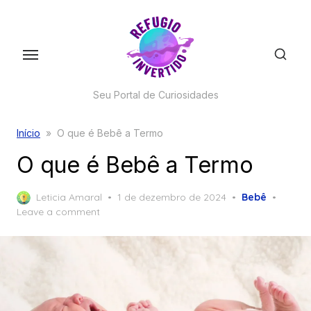
Skip
to
the
content
Seu Portal de Curiosidades
Início
»
O que é Bebê a Termo
O que é Bebê a Termo
Posted
Leticia Amaral
1 de dezembro de 2024
Bebê
on
Leave a comment