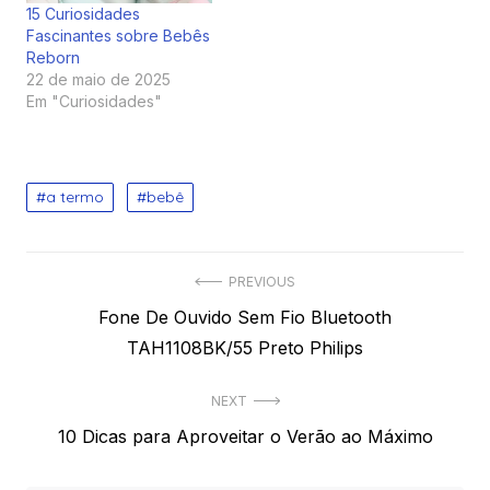
15 Curiosidades
Fascinantes sobre Bebês
Reborn
22 de maio de 2025
Em "Curiosidades"
a termo
bebê
Navegação
PREVIOUS
Previous
Fone De Ouvido Sem Fio Bluetooth
de
post:
TAH1108BK/55 Preto Philips
Post
NEXT
Next
10 Dicas para Aproveitar o Verão ao Máximo
post: