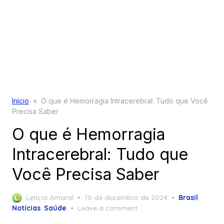
Início
»
O que é Hemorragia Intracerebral: Tudo que Você
Precisa Saber
O que é Hemorragia
Intracerebral: Tudo que
Você Precisa Saber
Posted
Leticia Amaral
10 de dezembro de 2024
Brasil
,
on
Notícias
,
Saúde
Leave a comment