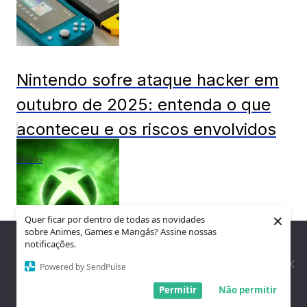
Nintendo sofre ataque hacker em
outubro de 2025: entenda o que
aconteceu e os riscos envolvidos
Mundo
×
Quer ficar por dentro de todas as novidades
sobre Animes, Games e Mangás? Assine nossas
Nós utilizamos cookies para garantir que você tenha a melhor
notificações.
experiência em nosso site. Se você continua a usar este site,
assumimos que você está satisfeito.
Powered by SendPulse
Xbox Project Helix: o estado alfa
Entendi!
Permitir
Não permitir
só chega em 2027 — e isso diz