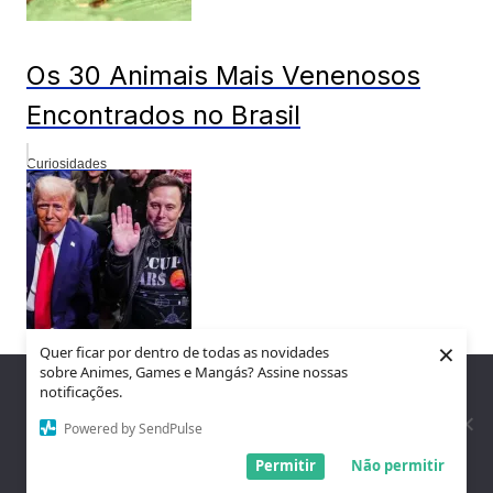
Os 30 Animais Mais Venenosos
Encontrados no Brasil
Curiosidades
×
Quer ficar por dentro de todas as novidades
sobre Animes, Games e Mangás? Assine nossas
Quem é o Mais Rico: Elon Musk ou
Nós utilizamos cookies para garantir que você tenha a melhor
notificações.
experiência em nosso site. Se você continua a usar este site,
Donald Trump?
assumimos que você está satisfeito.
Powered by SendPulse
Entendi!
Permitir
Não permitir
Curiosidades