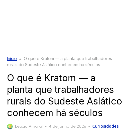
Início
»
O que é Kratom — a planta que trabalhadores
rurais do Sudeste Asiático conhecem há séculos
O que é Kratom — a
planta que trabalhadores
rurais do Sudeste Asiático
conhecem há séculos
Posted
Leticia Amaral
4 de junho de 2026
Curiosidades
,