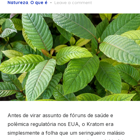
on
Natureza
,
O que é
Leave a comment
Antes de virar assunto de fóruns de saúde e
polêmica regulatória nos EUA, o Kratom era
simplesmente a folha que um seringueiro malásio