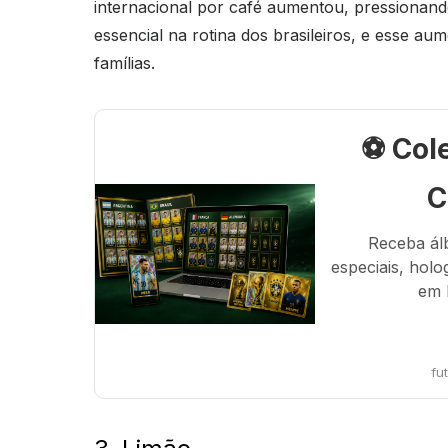
internacional por café aumentou, pressionand
essencial na rotina dos brasileiros, e esse au
famílias.
⚽ Col
C
Receba ál
especiais, holo
em 
fu