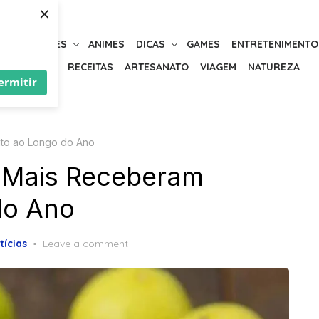
×
URIOSIDADES
ANIMES
DICAS
GAMES
ENTRETENIMENTO
BELEZA
RECEITAS
ARTESANATO
VIAGEM
NATUREZA
ermitir
to ao Longo do Ano
e Mais Receberam
do Ano
tícias
Leave a comment