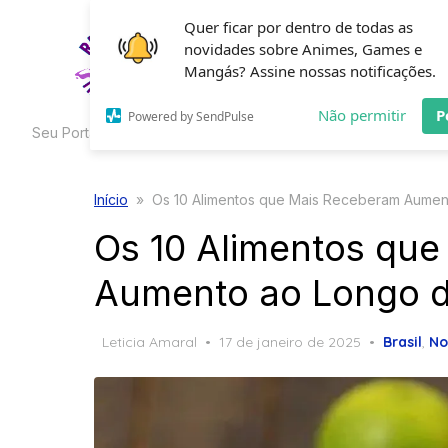
Skip
Quer ficar por dentro de todas as
to
novidades sobre Animes, Games e
HOME
C
the
Mangás? Assine nossas notificações.
content
Não permitir
P
Powered by SendPulse
Seu Portal de Curiosidades
Início
»
Os 10 Alimentos que Mais Receberam Aumen
Os 10 Alimentos qu
Aumento ao Longo 
Posted
Leticia Amaral
17 de janeiro de 2025
Brasil
,
No
on