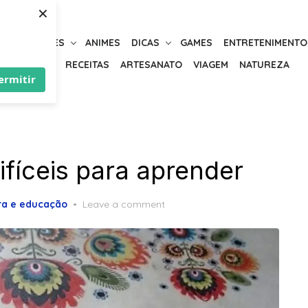
×
URIOSIDADES
ANIMES
DICAS
GAMES
ENTRETENIMENTO
BELEZA
RECEITAS
ARTESANATO
VIAGEM
NATUREZA
ermitir
ifíceis para aprender
ra e educação
Leave a comment