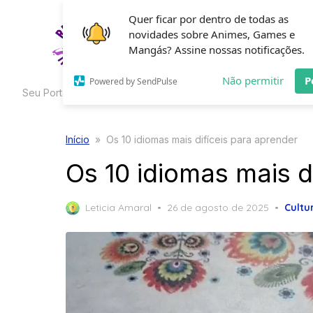
Skip
Quer ficar por dentro de todas as
to
novidades sobre Animes, Games e
HOME
C
the
Mangás? Assine nossas notificações.
content
Não permitir
P
Powered by SendPulse
Seu Portal de Curiosidades
Início
»
Os 10 idiomas mais difíceis para aprender
Os 10 idiomas mais d
Posted
Leticia Amaral
26 de agosto de 2025
Cultu
on