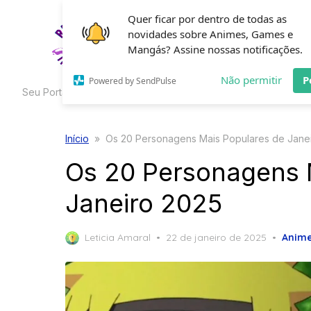
Skip
Quer ficar por dentro de todas as
to
novidades sobre Animes, Games e
HOME
C
the
Mangás? Assine nossas notificações.
content
Não permitir
P
Powered by SendPulse
Seu Portal de Curiosidades
Início
»
Os 20 Personagens Mais Populares de Jane
Os 20 Personagens 
Janeiro 2025
Posted
Leticia Amaral
22 de janeiro de 2025
Anim
on