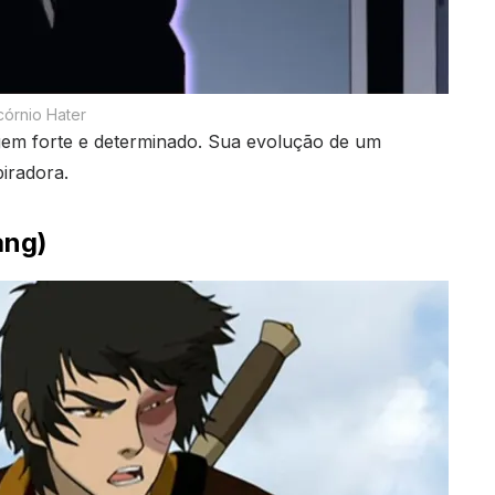
córnio Hater
gem forte e determinado. Sua evolução de um
iradora.
ang)