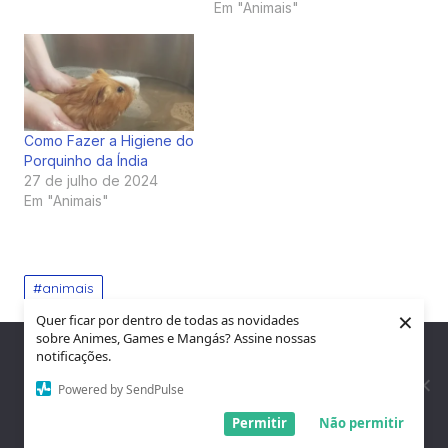
Em "Animais"
Como Fazer a Higiene do
Porquinho da Índia
27 de julho de 2024
Em "Animais"
animais
×
Quer ficar por dentro de todas as novidades
sobre Animes, Games e Mangás? Assine nossas
Nós utilizamos cookies para garantir que você tenha a melhor
notificações.
Navegação
PREVIOUS
experiência em nosso site. Se você continua a usar este site,
assumimos que você está satisfeito.
Powered by SendPulse
Previous
O que é Geosmina: Descubra Tudo Sobre Essa
de
Entendi!
Permitir
Não permitir
post:
Substância
Post