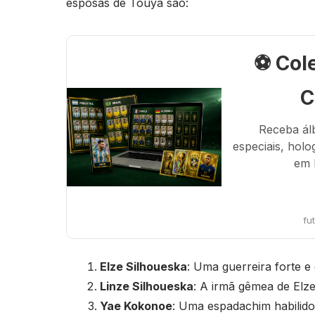
esposas de Touya são:
⚽ Col
C
Receba ál
especiais, holo
em 
fu
Elze Silhoueska
: Uma guerreira forte e
Linze Silhoueska
: A irmã gêmea de Elze
Yae Kokonoe
: Uma espadachim habilido