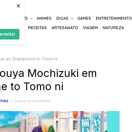
×
URIOSIDADES
ANIMES
DICAS
GAMES
ENTRETENIMENTO
BELEZA
RECEITAS
ARTESANATO
VIAGEM
NATUREZA
ermitir
kai wa Smartphone to Tomo ni
Touya Mochizuki em
e to Tomo ni
imes
Leave a comment