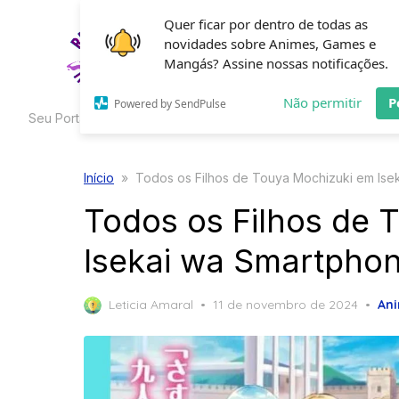
Skip
Quer ficar por dentro de todas as
to
novidades sobre Animes, Games e
HOME
C
the
Mangás? Assine nossas notificações.
content
Não permitir
P
Powered by SendPulse
Seu Portal de Curiosidades
Início
»
Todos os Filhos de Touya Mochizuki em Ise
Todos os Filhos de 
Isekai wa Smartphon
Posted
Leticia Amaral
11 de novembro de 2024
An
on